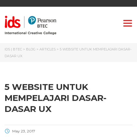
Togg
IDS | BTEC
>
BLOG
>
ARTICLES
>
5 WEBSITE UNTUK MEMPELAJARI DASAR-
DASAR UX
5 WEBSITE UNTUK
MEMPELAJARI DASAR-
DASAR UX
May 23, 2017