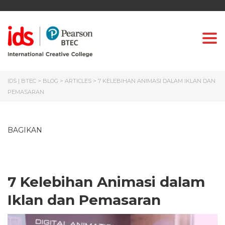
Togg
IDS | BTEC
>
BLOG
>
ARTICLES
>
7 KELEBIHAN ANIMASI DALAM IKLAN DAN
PEMASARAN
BAGIKAN
7 Kelebihan Animasi dalam
Iklan dan Pemasaran