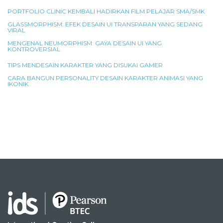
PORTFOLIO CLINIC KEMBALI HADIRKAN FILM PELAJAR SMA/SMK
GLASSMORPHISM: EFEK DESAIN UI TRANSPARAN YANG SEDANG
VIRAL
MENGENAL NEUMORPHISM: GAYA DESAIN UI YANG
KONTROVERSIAL
TIPS MENDESAIN KARAKTER YANG DISUKAI GAMER
CARA BANGUN PERSONALITY DESAIN KARAKTER ANIMASI YANG
IKONIK