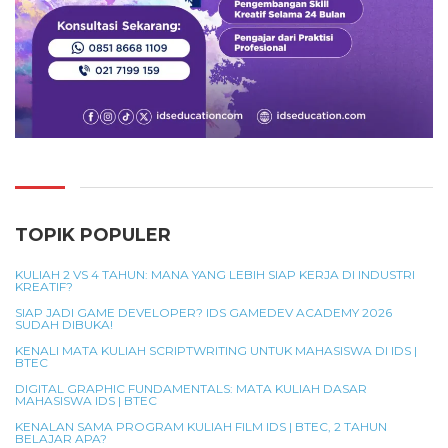
TOPIK POPULER
KULIAH 2 VS 4 TAHUN: MANA YANG LEBIH SIAP KERJA DI INDUSTRI
KREATIF?
SIAP JADI GAME DEVELOPER? IDS GAMEDEV ACADEMY 2026
SUDAH DIBUKA!
KENALI MATA KULIAH SCRIPTWRITING UNTUK MAHASISWA DI IDS |
BTEC
DIGITAL GRAPHIC FUNDAMENTALS: MATA KULIAH DASAR
MAHASISWA IDS | BTEC
KENALAN SAMA PROGRAM KULIAH FILM IDS | BTEC, 2 TAHUN
BELAJAR APA?