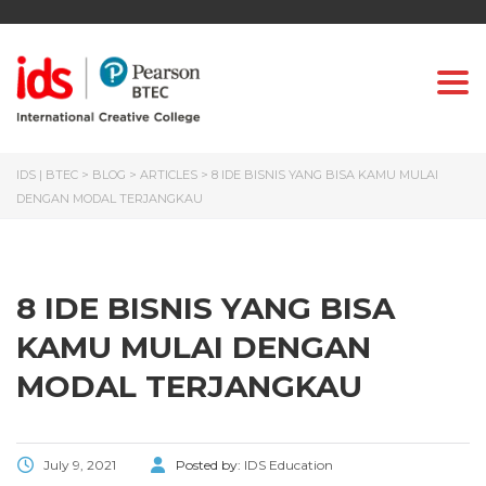
Togg
IDS | BTEC
>
BLOG
>
ARTICLES
>
8 IDE BISNIS YANG BISA KAMU MULAI
DENGAN MODAL TERJANGKAU
8 IDE BISNIS YANG BISA
KAMU MULAI DENGAN
MODAL TERJANGKAU
July 9, 2021
Posted by:
IDS Education