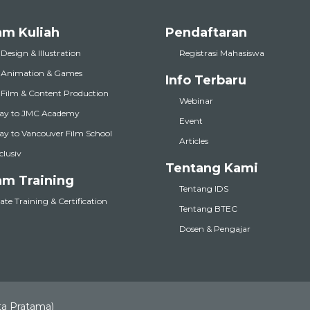
am Kuliah
Pendaftaran
 Design & Illustration
Registrasi Mahasiswa
l Animation & Games
Info Terbaru
l Film & Content Production
Webinar
ay to JMC Academy
Event
y to Vancouver Film School
Articles
nclusiv
Tentang Kami
am Training
Tentang IDS
te Training & Certification
Tentang BTEC
Dosen & Pengajar
ta Pratama)