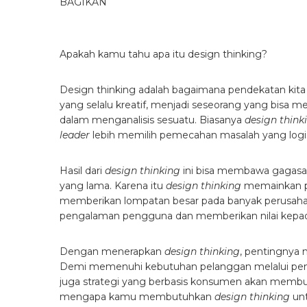
BAGIKAN
Apakah kamu tahu apa itu design thinking?
Design thinking adalah bagaimana pendekatan kita
yang selalu kreatif, menjadi seseorang yang bisa 
dalam menganalisis sesuatu. Biasanya
design think
leader
lebih memilih pemecahan masalah yang logis
Hasil dari
design thinking
ini bisa membawa gagasa
yang lama. Karena itu
design thinking
memainkan pe
memberikan lompatan besar pada banyak perusahaa
pengalaman pengguna dan memberikan nilai kep
Dengan menerapkan
design thinking
, pentingnya 
Demi memenuhi kebutuhan pelanggan melalui pem
juga strategi yang berbasis konsumen akan membu
mengapa kamu membutuhkan
design thinking
un