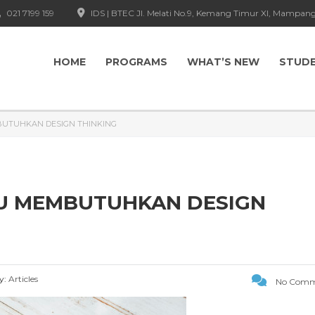
021 7199 159
IDS | BTEC Jl. Melati No.9, Kemang Timur XI, Mampang
HOME
PROGRAMS
WHAT’S NEW
STUD
UTUHKAN DESIGN THINKING
U MEMBUTUHKAN DESIGN
y:
Articles
No Comm