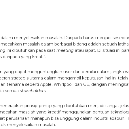
 dalam menyelesaikan masalah. Daripada harus menjadi seseor
memecahkan masalah dalam berbagai bidang adalah sebuah latih
ing
ini dibutuhkan pada saat
meeting
atau rapat. Di situasi ini par
 daripada yang kreatif.
n yang dapat menguntungkan user dan bernilai dalam jangka w
ran strategis utama dalam mengambil keputusan, hal ini telah
n ternama seperti Apple, Whirlpool; dan GE, dengan meningka
ada semua
stakeholders
.
menerapkan prinsip-prinsip yang dibutuhkan menjadi sangat jelas
ecahan masalah yang kreatif menggunakan bantuan teknologi
at perusahaan manapun bisa unggung dalam industri apapun. In
tuk menyelesaikan masalah.