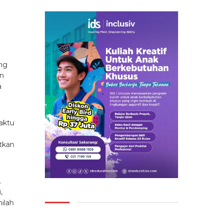
ang
an
a
aktu
tkan
.
,
ilah