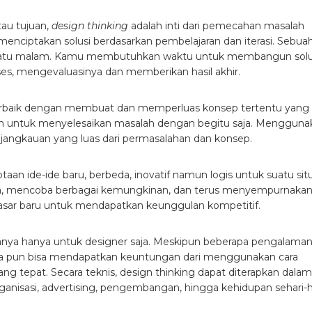
tau tujuan,
design thinking
adalah inti dari pemecahan masalah
menciptakan solusi berdasarkan pembelajaran dan iterasi. Sebua
lam satu malam. Kamu membutuhkan waktu untuk membangun solu
es, mengevaluasinya dan memberikan hasil akhir.
i terbaik dengan membuat dan memperluas konsep tertentu yang
iran untuk menyelesaikan masalah dengan begitu saja. Mengguna
 jangkauan yang luas dari permasalahan dan konsep.
aan ide-ide baru, berbeda, inovatif namun logis untuk suatu situ
nya, mencoba berbagai kemungkinan, dan terus menyempurnaka
pasar baru untuk mendapatkan keunggulan kompetitif.
anya hanya untuk designer saja. Meskipun beberapa pengalama
asa pun bisa mendapatkan keuntungan dari menggunakan cara
ang tepat. Secara teknis, design thinking dapat diterapkan dalam
rganisasi, advertising, pengembangan, hingga kehidupan sehari-h