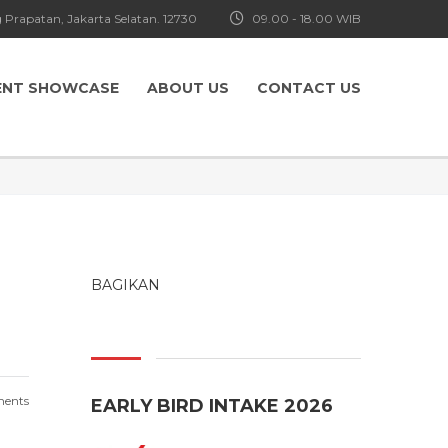
 Prapatan, Jakarta Selatan. 12730
09.00 - 18.00 WIB
ENT SHOWCASE
ABOUT US
CONTACT US
BAGIKAN
ents
EARLY BIRD INTAKE 2026