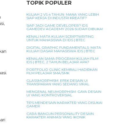
TOPIK POPULER
KULIAH 2 VS 4 TAHUN: MANA YANG LEBIH
h
SIAP KERJA DI INDUSTRI KREATIF?
si,
SIAP JADI GAME DEVELOPER? IDS
GAMEDEV ACADEMY 2026 SUDAH DIBUKA!
KENALI MATA KULIAH SCRIPTWRITING
UNTUK MAHASISWA DI IDS | BTEC
DIGITAL GRAPHIC FUNDAMENTALS: MATA
KULIAH DASAR MAHASISWA IDS | BTEC
kan
KENALAN SAMA PROGRAM KULIAH FILM
IDS | BTEC, 2 TAHUN BELAJAR APA?
PORTFOLIO CLINIC KEMBALI HADIRKAN
asi.
FILM PELAJAR SMA/SMK
n
GLASSMORPHISM: EFEK DESAIN UI
TRANSPARAN YANG SEDANG VIRAL
MENGENAL NEUMORPHISM: GAYA DESAIN
UI YANG KONTROVERSIAL
n
TIPS MENDESAIN KARAKTER YANG DISUKAI
GAMER
CARA BANGUN PERSONALITY DESAIN
KARAKTER ANIMASI YANG IKONIK
ari