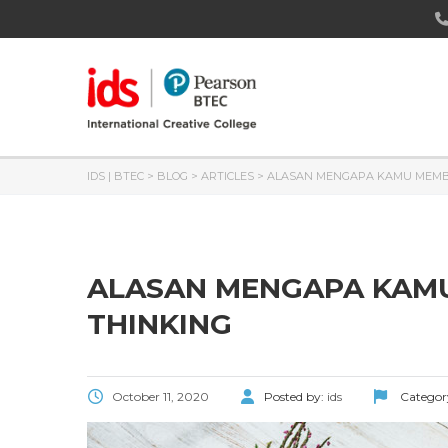
IDS | BTEC
>
BLOG
>
ARTICLES
>
ALASAN MENGAPA KAMU MEMB
ALASAN MENGAPA KAM
THINKING
October 11, 2020
Posted by:
ids
Categor