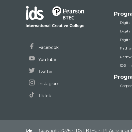
Progr
Digital
Digita
Digita
Facebook
Pathw
Pathwa
YouTube
IDS | i
Twitter
Progr
Instagram
Corpora
TikTok
Copyright 2026 - IDS | BTEC - (PT Adhara Cip