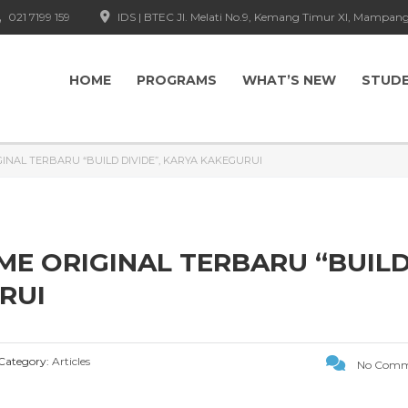
021 7199 159
IDS | BTEC Jl. Melati No.9, Kemang Timur XI, Mampang
HOME
PROGRAMS
WHAT’S NEW
STUD
NAL TERBARU “BUILD DIVIDE”, KARYA KAKEGURUI
ME ORIGINAL TERBARU “BUIL
RUI
Category:
Articles
No Comm