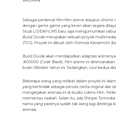
BAGIKAN
Sebagai penikmat film-film anime ataupun
Anime 
dengan genre game yang keren akan segera ditayang
Studi LIDENFILMS baru saja mengumumkan sebuah pr
Build Divide
merupakan sebuah proyek multimedia
(TCG). Proyek ini dibuat oleh Homura Kawamoto (
Build Divide
akan mendapatkan adaptasi animenya se
.#00000 (Code Black). Film anime ini direncanakan 
bulan Oktober tahun ini. Sedangkan, cour kedua akan
Beberapa orang yang terlibat dalam proyek ini di
yang bertindak sebagai penulis cerita original dari s
mengerjakan animasi ini di studio Lidens Film. Yo
memantau naskah. Selain itu, ada Shinpei Tomooka
nama yang pastinya sudah tak asing lagi diteling
animasi
.