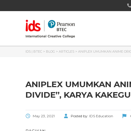
IDS | BTEC
>
BLOG
>
ARTICLES
>
ANIPLEX UMUMKAN ANIME ORIGI
ANIPLEX UMUMKAN ANI
DIVIDE”, KARYA KAKEGU
May 23, 2021
Posted by:
IDS Education