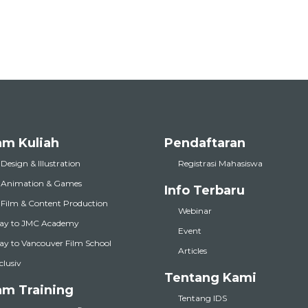
am Kuliah
Pendaftaran
 Design & Illustration
Registrasi Mahasiswa
l Animation & Games
Info Terbaru
l Film & Content Production
Webinar
ay to JMC Academy
Event
y to Vancouver Film School
Articles
nclusiv
Tentang Kami
am Training
Tentang IDS