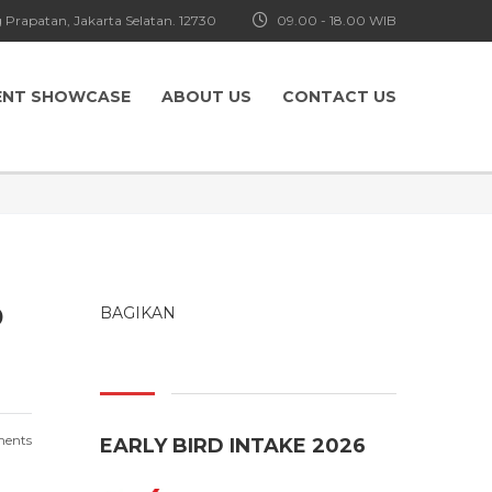
 Prapatan, Jakarta Selatan. 12730
09.00 - 18.00 WIB
ENT SHOWCASE
ABOUT US
CONTACT US
D
BAGIKAN
ents
EARLY BIRD INTAKE 2026