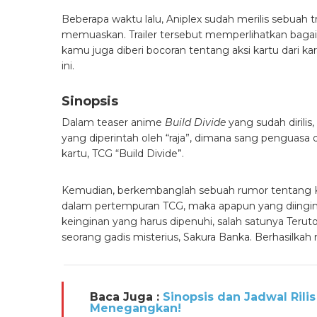
Beberapa waktu lalu, Aniplex sudah merilis sebuah 
memuaskan. Trailer tersebut memperlihatkan bagaima
kamu juga diberi bocoran tentang aksi kartu dari k
ini.
Sinopsis
Dalam teaser anime
Build Divide
yang sudah dirilis
yang diperintah oleh “raja”, dimana sang penguasa
kartu, TCG “Build Divide”.
Kemudian, berkembanglah sebuah rumor tentang Kyo
dalam pertempuran TCG, maka apapun yang diingink
keinginan yang harus dipenuhi, salah satunya Ter
seorang gadis misterius, Sakura Banka. Berhasilkah
Baca Juga :
Sinopsis dan Jadwal Ril
Menegangkan!