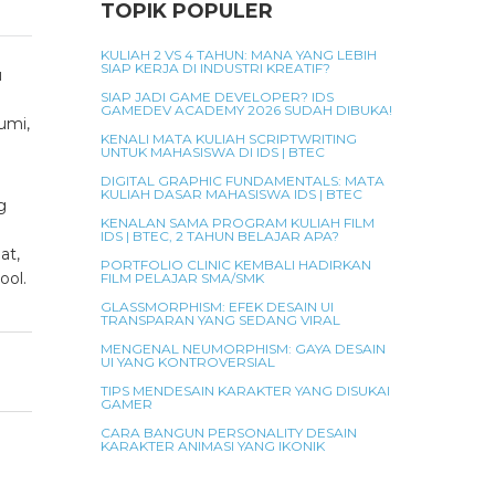
TOPIK POPULER
KULIAH 2 VS 4 TAHUN: MANA YANG LEBIH
SIAP KERJA DI INDUSTRI KREATIF?
u
SIAP JADI GAME DEVELOPER? IDS
GAMEDEV ACADEMY 2026 SUDAH DIBUKA!
uumi,
KENALI MATA KULIAH SCRIPTWRITING
UNTUK MAHASISWA DI IDS | BTEC
DIGITAL GRAPHIC FUNDAMENTALS: MATA
KULIAH DASAR MAHASISWA IDS | BTEC
g
KENALAN SAMA PROGRAM KULIAH FILM
IDS | BTEC, 2 TAHUN BELAJAR APA?
at,
PORTFOLIO CLINIC KEMBALI HADIRKAN
ool.
FILM PELAJAR SMA/SMK
GLASSMORPHISM: EFEK DESAIN UI
TRANSPARAN YANG SEDANG VIRAL
MENGENAL NEUMORPHISM: GAYA DESAIN
UI YANG KONTROVERSIAL
TIPS MENDESAIN KARAKTER YANG DISUKAI
GAMER
CARA BANGUN PERSONALITY DESAIN
KARAKTER ANIMASI YANG IKONIK