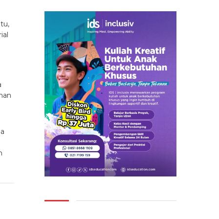
tu,
ial
a
inan
ja
n