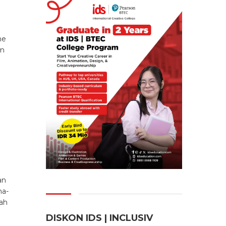
me
an
an
ma-
iah
DISKON IDS | INCLUSI
V