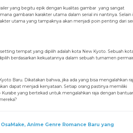
trailer yang begitu epik dengan kualitas gambar yang sangat
na gambaran karakter utama dalam serial ini nantinya. Selain i
arakter utama yang tampaknya akan menjadi poin penting dari ser
, setting tempat yang dipilih adalah kota New Kyoto. Sebuah kot
 dipilih berdasarkan kekuatannya dalam sebuah turnamen perma
to Baru. Dikatakan bahwa, jika ada yang bisa mengalahkan ra
an dapat menjadi kenyataan. Setiap orang pastinya memiliki
uto Kurabe yang bertekad untuk mengalahkan raja dengan bantua
 mereka?
is OsaMake, Anime Genre Romance Baru yang