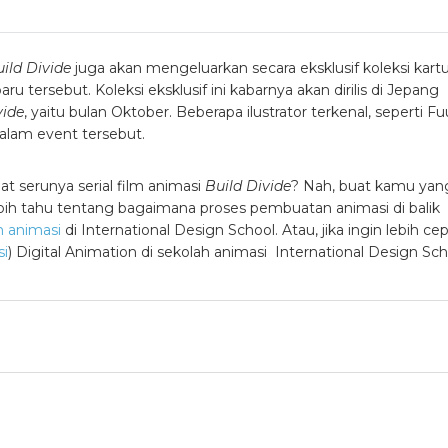
ild Divide
juga akan mengeluarkan secara eksklusif koleksi kart
 tersebut. Koleksi eksklusif ini kabarnya akan dirilis di Jepang
vide
, yaitu bulan Oktober. Beberapa ilustrator terkenal, seperti F
dalam event tersebut.
 serunya serial film animasi
Build Divide
? Nah, buat kamu yan
ebih tahu tentang bagaimana proses pembuatan animasi di balik
h animasi
di International Design School. Atau, jika ingin lebih cep
si
)
Digital Animation di
sekolah animasi
International Design Sch