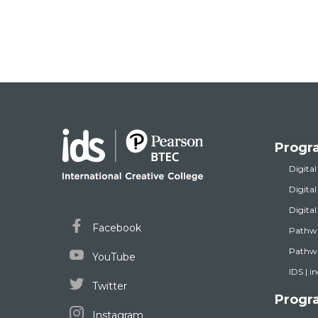
Progr
Digital
Digita
Digita
Facebook
Pathw
Pathwa
YouTube
IDS | i
Twitter
Progr
Instagram