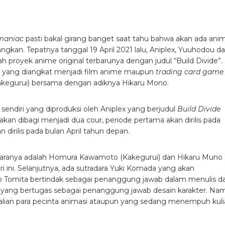
maniac
pasti bakal girang banget saat tahu bahwa akan ada ani
kan. Tepatnya tanggal 19 April 2021 lalu, Aniplex, Yuuhodou d
oyek anime original terbarunya dengan judul “Build Divide”.
 yang diangkat menjadi film anime maupun
trading card game
kakegurui) bersama dengan adiknya Hikaru Mono.
ndiri yang diproduksi oleh Aniplex yang berjudul
Build Divide
akan dibagi menjadi dua cour, periode pertama akan dirilis pada
 dirilis pada bulan April tahun depan.
antaranya adalah Homura Kawamoto (Kakegurui) dan Hikaru Muno
eri ini. Selanjutnya, ada sutradara Yuki Komada yang akan
riko Tomita bertindak sebagai penanggung jawab dalam menulis d
 yang bertugas sebagai penanggung jawab desain karakter. Na
a kalian para pecinta animasi ataupun yang sedang menempuh
kul