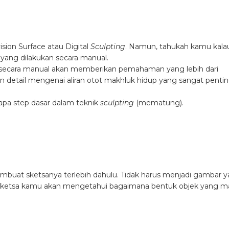
ision Surface atau Digital
Sculpting
. Namun, tahukah kamu kala
ang dilakukan secara manual.
 secara manual akan memberikan pemahaman yang lebih dari
an detail mengenai aliran otot makhluk hidup yang sangat penti
rapa step dasar dalam teknik
sculpting
(mematung).
mbuat sketsanya terlebih dahulu. Tidak harus menjadi gambar 
sketsa kamu akan mengetahui bagaimana bentuk objek yang m