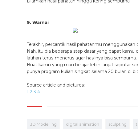
Diamkan hasil pahatan hingga kering sempurna.
9. Warnai
Terakhir, percantik hasil pahatanmu menggunakan 
Nah, itu dia beberapa step dasar yang dapat kam
latihan terus-menerus agar hasilnya bisa sempurna.
Buat kamu yang mau belajar lebih lanjut seputar
sc
punya program kuliah singkat selama 20 bulan di b
Source article and pictures:
1
2
3
4
3D Modelling
digital animation
sculpting
t