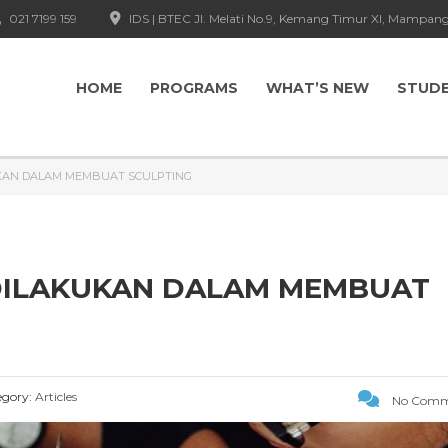
021 7199 159
IDS | BTEC Jl. Melati No.9, Kemang Timur XI, Mampang
HOME
PROGRAMS
WHAT’S NEW
STUD
KAN DALAM MEMBUAT SCULPTING
DILAKUKAN DALAM MEMBUAT
gory:
Articles
No Comm