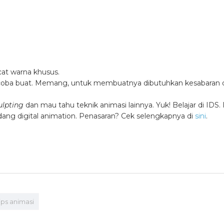
cat warna khusus.
u coba buat. Memang, untuk membuatnya dibutuhkan kesabaran 
ulpting
dan mau tahu teknik animasi lainnya.
Yuk! Belajar di IDS.
idang digital animation. Penasaran? Cek selengkapnya di
sini
.
ips animasi