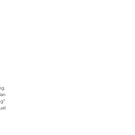
ng.
ari
ng”
uat