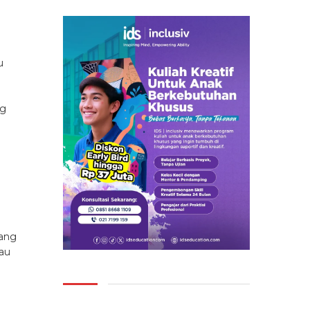
u
ng
yang
au