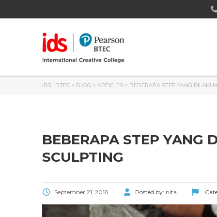
IDS | BTEC
>
BLOG
>
ARTICLES
>
BEBERAPA STEP YANG DILAKU
BEBERAPA STEP YANG 
SCULPTING
September 21, 2018
Posted by:
nita
Cate