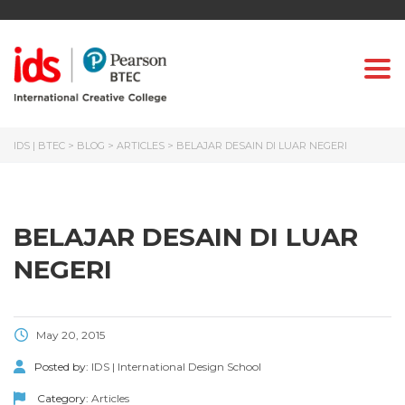
Togg
IDS | BTEC
>
BLOG
>
ARTICLES
>
BELAJAR DESAIN DI LUAR NEGERI
BELAJAR DESAIN DI LUAR
NEGERI
May 20, 2015
Posted by:
IDS | International Design School
Category:
Articles