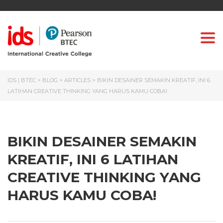
Togg
IDS | BTEC
>
BLOG
>
ARTICLES
>
BIKIN DESAINER SEMAKIN KREATIF, INI 6
LATIHAN CREATIVE THINKING YANG HARUS KAMU COBA!
BIKIN DESAINER SEMAKIN
KREATIF, INI 6 LATIHAN
CREATIVE THINKING YANG
HARUS KAMU COBA!