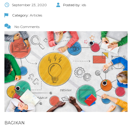
September 23, 2020
Posted by:
ids
Category:
Articles
No Comments
BAGIKAN