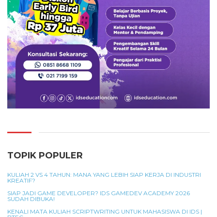
TOPIK POPULER
KULIAH 2 VS 4 TAHUN: MANA YANG LEBIH SIAP KERJA DI INDUSTRI
KREATIF?
SIAP JADI GAME DEVELOPER? IDS GAMEDEV ACADEMY 2026
SUDAH DIBUKA!
KENALI MATA KULIAH SCRIPTWRITING UNTUK MAHASISWA DI IDS |