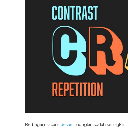
Berbagai macam
desain
mungkin sudah seringkali 