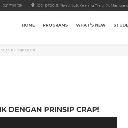
021 7199 159
IDS | BTEC Jl. Melati No.9, Kemang Timur XI, Mampang
HOME
PROGRAMS
WHAT’S NEW
STUD
ENGAN PRINSIP CRAP!
IK DENGAN PRINSIP CRAP!