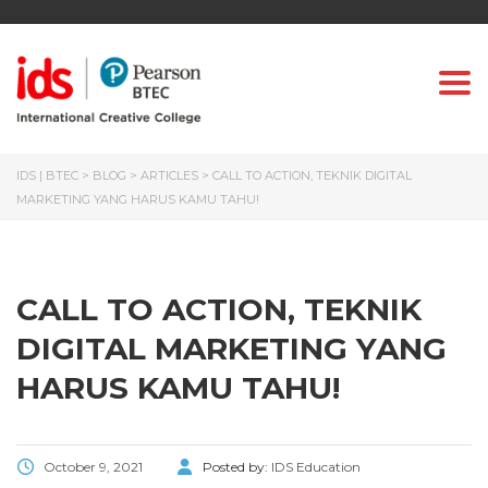
Togg
IDS | BTEC
>
BLOG
>
ARTICLES
>
CALL TO ACTION, TEKNIK DIGITAL
MARKETING YANG HARUS KAMU TAHU!
CALL TO ACTION, TEKNIK
DIGITAL MARKETING YANG
HARUS KAMU TAHU!
October 9, 2021
Posted by:
IDS Education