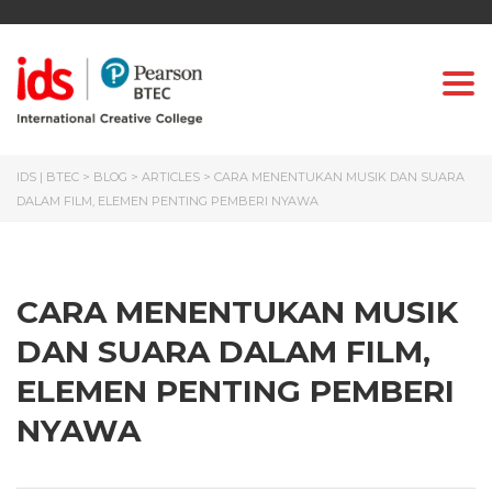
Togg
IDS | BTEC
>
BLOG
>
ARTICLES
>
CARA MENENTUKAN MUSIK DAN SUARA
DALAM FILM, ELEMEN PENTING PEMBERI NYAWA
CARA MENENTUKAN MUSIK
DAN SUARA DALAM FILM,
ELEMEN PENTING PEMBERI
NYAWA