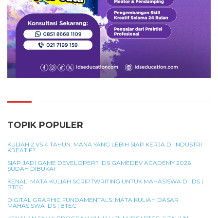
TOPIK POPULER
KULIAH 2 VS 4 TAHUN: MANA YANG LEBIH SIAP KERJA DI INDUSTRI
KREATIF?
SIAP JADI GAME DEVELOPER? IDS GAMEDEV ACADEMY 2026
SUDAH DIBUKA!
KENALI MATA KULIAH SCRIPTWRITING UNTUK MAHASISWA DI IDS |
BTEC
DIGITAL GRAPHIC FUNDAMENTALS: MATA KULIAH DASAR
MAHASISWA IDS | BTEC