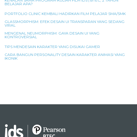
KENALAN SAMA PROGRAM KULIAH FILM IDS | BTEC, 2 TAHUN
BELAJAR APA?
PORTFOLIO CLINIC KEMBALI HADIRKAN FILM PELAJAR SMA/SMK
GLASSMORPHISM: EFEK DESAIN UI TRANSPARAN YANG SEDANG
VIRAL
MENGENAL NEUMORPHISM: GAYA DESAIN UI YANG
KONTROVERSIAL
TIPS MENDESAIN KARAKTER YANG DISUKAI GAMER
CARA BANGUN PERSONALITY DESAIN KARAKTER ANIMASI YANG
IKONIK