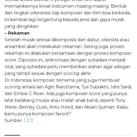
memainkannya lewat instrumen masing-masing. Bentuk
dan tingkat orkestrasi tiap komposer dan film bisa berbeda,
ini kembali lagi tergantung kepada jenis dan gaya musik
yang diinginkan.
– Rekaman
Setelah musik selesai dikomposisi dan diatur, orkestra atau
ansambel akan melakukan rekaman. Sering juga, proses
rekaman ini dilakukan bersamaan dengan proses komposer
score. Diproses ini, sinkronisasi dengan sutradara menjadi
vital, sang sutradara perlu memberikan arahan agar adegan
yang tampil sesuai dengan
scoring
akhir.
Di Indonesia, komposer ternama yang juga membuat
scoring
antara lain Aghi Narottama, Tya Subiakto, Idris Sardi,
dan Embie C Noer. Ada juga komposer score yang punya
latar belakang musisi atau malah anak band, seperti Tony
Merle, Bemby Gusti, Anto Hoed, dan Aksan Sjuman. Kalau
kamu punya komposer favorit?
Sumber:
1
2
3