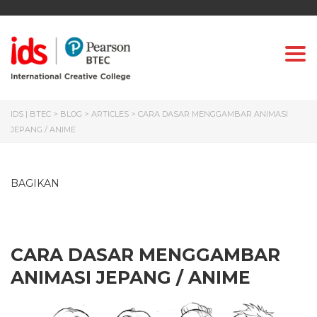
Togg
IDS | BTEC
>
BLOG
>
ARTICLES
>
CARA DASAR MENGGAMBAR ANIMASI
JEPANG / ANIME
BAGIKAN
CARA DASAR MENGGAMBAR
ANIMASI JEPANG / ANIME