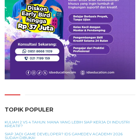
TOPIK POPULER
KULIAH 2 VS 4 TAHUN: MANA YANG LEBIH SIAP KERJA DI INDUSTRI
KREATIF?
SIAP JADI GAME DEVELOPER? IDS GAMEDEV ACADEMY 2026
SUDAH DIBUKA!