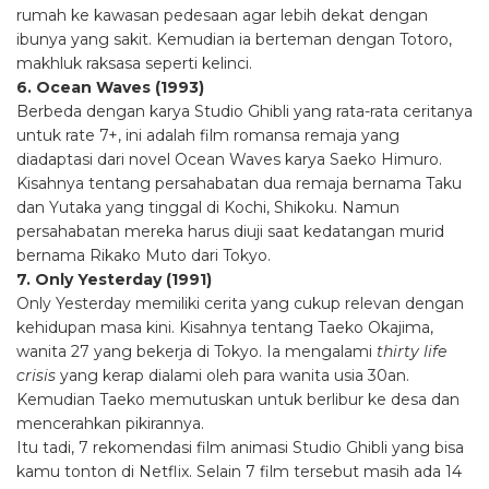
rumah ke kawasan pedesaan agar lebih dekat dengan
ibunya yang sakit. Kemudian ia berteman dengan Totoro,
makhluk raksasa seperti kelinci.
6. Ocean Waves (1993)
Berbeda dengan karya Studio Ghibli yang rata-rata ceritanya
untuk rate 7+, ini adalah film romansa remaja yang
diadaptasi dari novel Ocean Waves karya Saeko Himuro.
Kisahnya tentang persahabatan dua remaja bernama Taku
dan Yutaka yang tinggal di Kochi, Shikoku. Namun
persahabatan mereka harus diuji saat kedatangan murid
bernama Rikako Muto dari Tokyo.
7. Only Yesterday (1991)
Only Yesterday memiliki cerita yang cukup relevan dengan
kehidupan masa kini. Kisahnya tentang Taeko Okajima,
wanita 27 yang bekerja di Tokyo. Ia mengalami
thirty life
crisis
yang kerap dialami oleh para wanita usia 30an.
Kemudian Taeko memutuskan untuk berlibur ke desa dan
mencerahkan pikirannya.
Itu tadi, 7 rekomendasi film animasi Studio Ghibli yang bisa
kamu tonton di Netflix. Selain 7 film tersebut masih ada 14