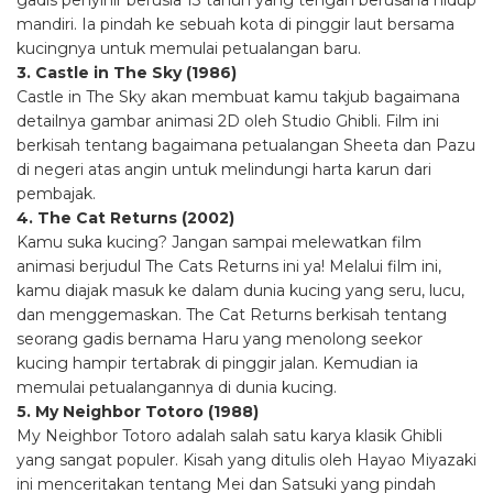
gadis penyihir berusia 13 tahun yang tengah berusaha hidup
mandiri. Ia pindah ke sebuah kota di pinggir laut bersama
kucingnya untuk memulai petualangan baru.
3. Castle in The Sky (1986)
Castle in The Sky akan membuat kamu takjub bagaimana
detailnya gambar animasi 2D oleh Studio Ghibli. Film ini
berkisah tentang bagaimana petualangan Sheeta dan Pazu
di negeri atas angin untuk melindungi harta karun dari
pembajak.
4. The Cat Returns (2002)
Kamu suka kucing? Jangan sampai melewatkan film
animasi berjudul The Cats Returns ini ya! Melalui film ini,
kamu diajak masuk ke dalam dunia kucing yang seru, lucu,
dan menggemaskan. The Cat Returns berkisah tentang
seorang gadis bernama Haru yang menolong seekor
kucing hampir tertabrak di pinggir jalan. Kemudian ia
memulai petualangannya di dunia kucing.
5. My Neighbor Totoro (1988)
My Neighbor Totoro adalah salah satu karya klasik Ghibli
yang sangat populer. Kisah yang ditulis oleh Hayao Miyazaki
ini menceritakan tentang Mei dan Satsuki yang pindah