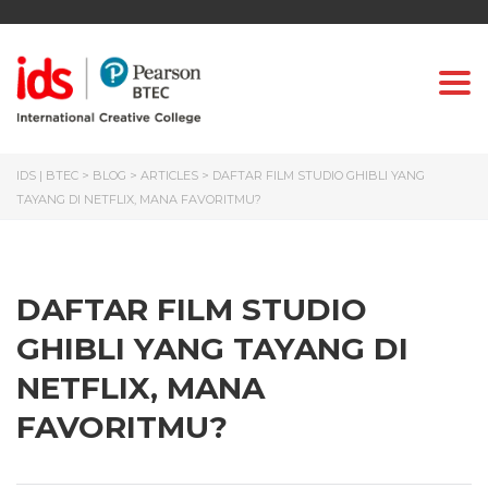
Togg
IDS | BTEC
>
BLOG
>
ARTICLES
>
DAFTAR FILM STUDIO GHIBLI YANG
TAYANG DI NETFLIX, MANA FAVORITMU?
DAFTAR FILM STUDIO
GHIBLI YANG TAYANG DI
NETFLIX, MANA
FAVORITMU?