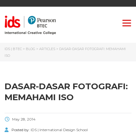
Togg
IDS | BTEC
>
BLOG
>
ARTICLES
>
DASAR-DASAR FOTOGRAFI: MEMAHAMI
ISO
DASAR-DASAR FOTOGRAFI:
MEMAHAMI ISO
May 28, 2014
Posted by:
IDS | International Design School