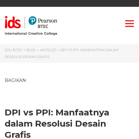
Togg
IDS | BTEC
>
BLOG
>
ARTICLES
>
DPI VS PPI: MANFAATNYA DALAM
RESOLUSI DESAIN GRAFIS
BAGIKAN
DPI vs PPI: Manfaatnya
dalam Resolusi Desain
Grafis