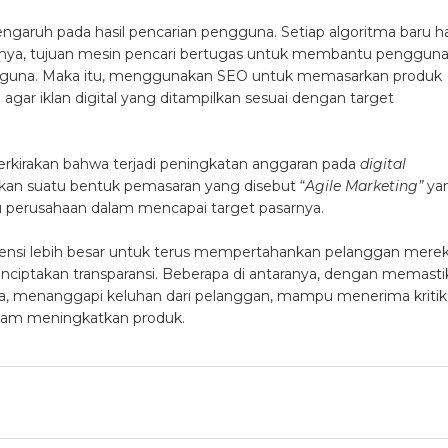
garuh pada hasil pencarian pengguna. Setiap algoritma baru ha
rnya, tujuan mesin pencari bertugas untuk membantu penggun
engguna. Maka itu, menggunakan SEO untuk memasarkan produk
agar iklan digital yang ditampilkan sesuai dengan target
rkirakan bahwa terjadi peningkatan anggaran pada
digital
an suatu bentuk pemasaran yang disebut “
Agile Marketing”
ya
u perusahaan dalam mencapai target pasarnya.
ensi lebih besar untuk terus mempertahankan pelanggan merek
ciptakan transparansi. Beberapa di antaranya, dengan memasti
a, menanggapi keluhan dari pelanggan, mampu menerima kritik
lam meningkatkan produk.