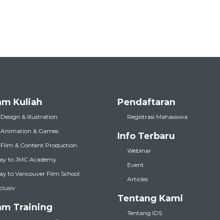
am Kuliah
Pendaftaran
 Design & Illustration
Registrasi Mahasiswa
l Animation & Games
Info Terbaru
l Film & Content Production
Webinar
ay to JMC Academy
Event
y to Vancouver Film School
Articles
nclusiv
Tentang Kami
am Training
Tentang IDS