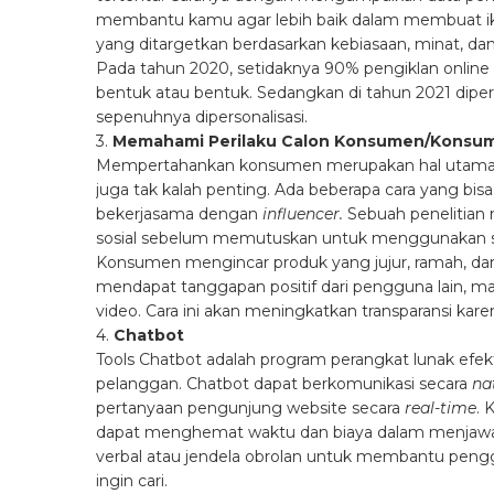
membantu kamu agar lebih baik dalam membuat ikla
yang ditargetkan berdasarkan kebiasaan, minat, da
Pada tahun 2020, setidaknya 90% pengiklan onlin
bentuk atau bentuk. Sedangkan di tahun 2021 diperk
sepenuhnya dipersonalisasi.
3.
Memahami Perilaku Calon Konsumen/Konsu
Mempertahankan konsumen merupakan hal utama d
juga tak kalah penting. Ada beberapa cara yang bi
bekerjasama dengan
influencer.
Sebuah penelitian 
sosial sebelum memutuskan untuk menggunakan s
Konsumen mengincar produk yang jujur, ramah, da
mendapat tanggapan positif dari pengguna lain, 
video. Cara ini akan meningkatkan transparansi k
4.
Chatbot
Tools Chatbot adalah program perangkat lunak efekt
pelanggan. Chatbot dapat berkomunikasi secara
na
pertanyaan pengunjung website secara
real-time
. 
dapat menghemat waktu dan biaya dalam menjawab
verbal atau jendela obrolan untuk membantu pe
ingin cari.