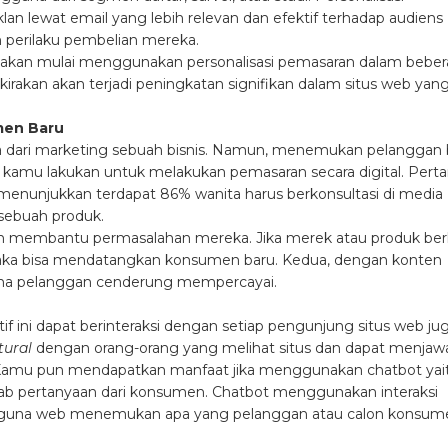
n lewat email yang lebih relevan dan efektif terhadap audiens
n perilaku pembelian mereka.
e akan mulai menggunakan personalisasi pemasaran dalam bebe
irakan akan terjadi peningkatan signifikan dalam situs web yan
men Baru
ari marketing sebuah bisnis. Namun, menemukan pelanggan 
sa kamu lakukan untuk melakukan pemasaran secara digital. Pert
menunjukkan terdapat 86% wanita harus berkonsultasi di media
ebuah produk.
n membantu permasalahan mereka. Jika merek atau produk berh
maka bisa mendatangkan konsumen baru. Kedua, dengan konten
arena pelanggan cenderung mempercayai.
if ini dapat berinteraksi dengan setiap pengunjung situs web ju
tural
dengan orang-orang yang melihat situs dan dapat menjaw
Kamu pun mendapatkan manfaat jika menggunakan chatbot yai
 pertanyaan dari konsumen. Chatbot menggunakan interaksi
ngguna web menemukan apa yang pelanggan atau calon konsum