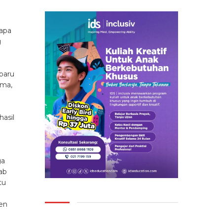
rapa
g
baru
ama,
asil
ga
ab
tu
en