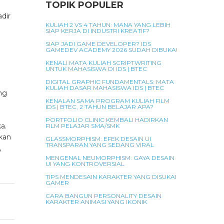
TOPIK POPULER
dir
KULIAH 2 VS 4 TAHUN: MANA YANG LEBIH
a
SIAP KERJA DI INDUSTRI KREATIF?
SIAP JADI GAME DEVELOPER? IDS
GAMEDEV ACADEMY 2026 SUDAH DIBUKA!
KENALI MATA KULIAH SCRIPTWRITING
UNTUK MAHASISWA DI IDS | BTEC
DIGITAL GRAPHIC FUNDAMENTALS: MATA
KULIAH DASAR MAHASISWA IDS | BTEC
ng
KENALAN SAMA PROGRAM KULIAH FILM
IDS | BTEC, 2 TAHUN BELAJAR APA?
PORTFOLIO CLINIC KEMBALI HADIRKAN
a.
FILM PELAJAR SMA/SMK
kan
GLASSMORPHISM: EFEK DESAIN UI
TRANSPARAN YANG SEDANG VIRAL
,
MENGENAL NEUMORPHISM: GAYA DESAIN
UI YANG KONTROVERSIAL
TIPS MENDESAIN KARAKTER YANG DISUKAI
GAMER
CARA BANGUN PERSONALITY DESAIN
KARAKTER ANIMASI YANG IKONIK