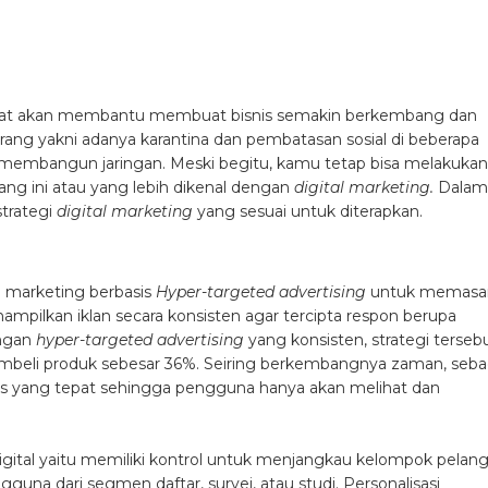
pat akan membantu membuat bisnis semakin berkembang dan
rang yakni adanya karantina dan pembatasan sosial di beberapa
k membangun jaringan. Meski begitu, kamu tetap bisa melakukan
ng ini atau yang lebih dikenal dengan
digital marketing.
Dalam
trategi
digital marketing
yang sesuai untuk diterapkan.
i marketing berbasis
Hyper-targeted advertising
untuk memasa
ampilkan iklan secara konsisten agar tercipta respon berupa
engan
hyper-targeted advertising
yang konsisten, strategi terseb
eli produk sebesar 36%. Seiring berkembangnya zaman, seba
ns yang tepat sehingga pengguna hanya akan melihat dan
igital yaitu memiliki kontrol untuk menjangkau kelompok pelan
na dari segmen daftar, survei, atau studi. Personalisasi