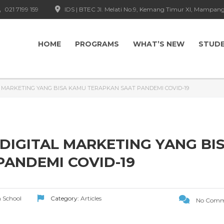
021 7199 159
IDS | BTEC Jl. Melati No.9, Kemang Timur XI, Mampang
HOME
PROGRAMS
WHAT’S NEW
STUD
TAL MARKETING YANG BISA KAMU TERAPKAN SAAT PANDEMI COVID-19
I DIGITAL MARKETING YANG BI
ANDEMI COVID-19
n School
Category:
Articles
No Comm