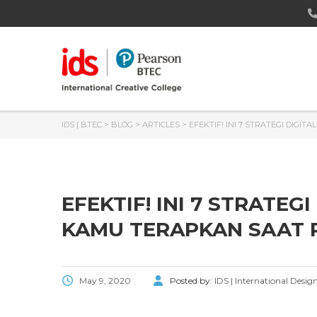
IDS | BTEC
>
BLOG
>
ARTICLES
>
EFEKTIF! INI 7 STRATEGI DIGI
EFEKTIF! INI 7 STRATEG
KAMU TERAPKAN SAAT P
May 9, 2020
Posted by:
IDS | International Desig