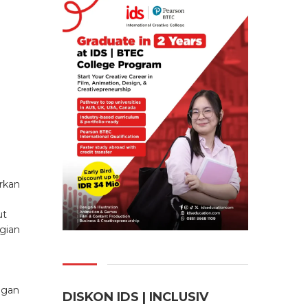
rkan
ut
gian
ggan
DISKON IDS | INCLUSI
V