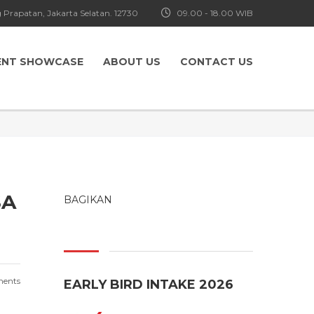
 Prapatan, Jakarta Selatan. 12730
09.00 - 18.00 WIB
ENT SHOWCASE
ABOUT US
CONTACT US
SA
BAGIKAN
ents
EARLY BIRD INTAKE 2026