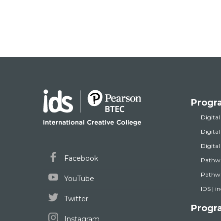
Progr
Digital
Digita
Digita
Facebook
Pathw
Pathwa
YouTube
IDS | i
Twitter
Progr
Instagram