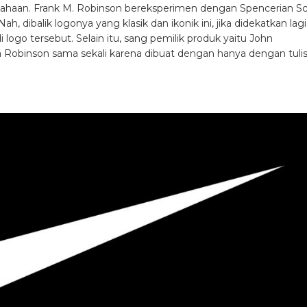
usahaan. Frank M. Robinson bereksperimen dengan Spencerian Sc
h, dibalik logonya yang klasik dan ikonik ini, jika didekatkan lagi
go tersebut. Selain itu, sang pemilik produk yaitu John
Robinson sama sekali karena dibuat dengan hanya dengan tuli