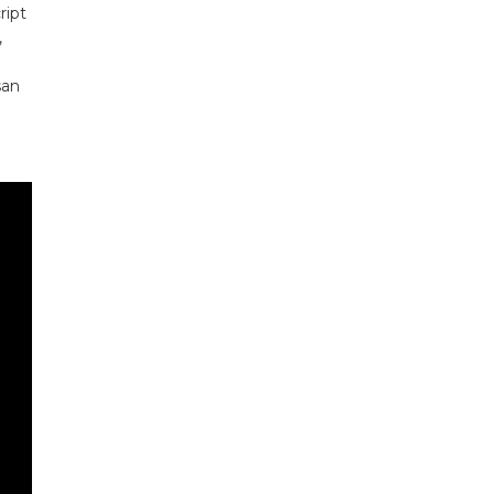
ript
,
san