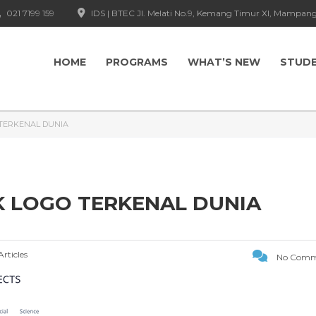
021 7199 159
IDS | BTEC Jl. Melati No.9, Kemang Timur XI, Mampang
HOME
PROGRAMS
WHAT’S NEW
STUD
 TERKENAL DUNIA
K LOGO TERKENAL DUNIA
Articles
No Comm