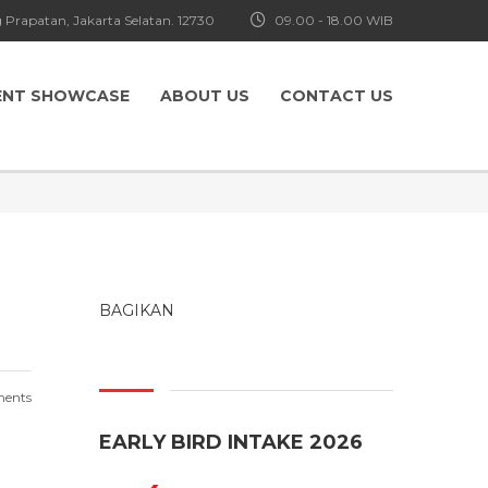
 Prapatan, Jakarta Selatan. 12730
09.00 - 18.00 WIB
ENT SHOWCASE
ABOUT US
CONTACT US
BAGIKAN
ents
EARLY BIRD INTAKE 2026