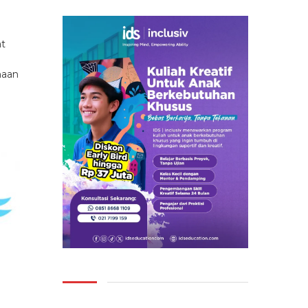
at
haan