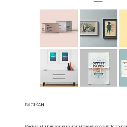
BAGIKAN
Bagi suatu perusahaan atau merek produk, logo m