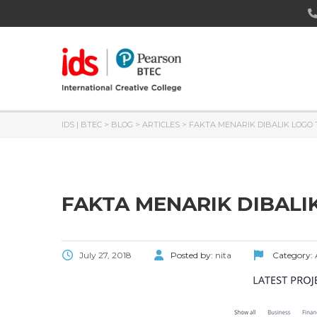
IDS | BTEC
>
BLOG
>
ARTICLES
>
FAKTA MENARIK DIBALIK LOGO
FAKTA MENARIK DIBALI
July 27, 2018
Posted by:
nita
Category: