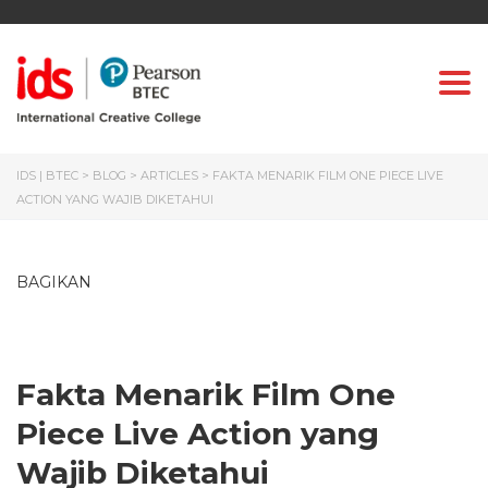
Togg
IDS | BTEC
>
BLOG
>
ARTICLES
>
FAKTA MENARIK FILM ONE PIECE LIVE
ACTION YANG WAJIB DIKETAHUI
BAGIKAN
Fakta Menarik Film One
Piece
Live Action
yang
Wajib Diketahui