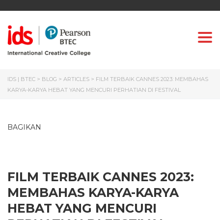
Togg
IDS | BTEC
>
BLOG
>
ARTICLES
>
FILM TERBAIK CANNES 2023: MEMBAHAS
KARYA-KARYA HEBAT YANG MENCURI PERHATIAN DI FESTIVAL
BAGIKAN
FILM TERBAIK CANNES 2023:
MEMBAHAS KARYA-KARYA
HEBAT YANG MENCURI