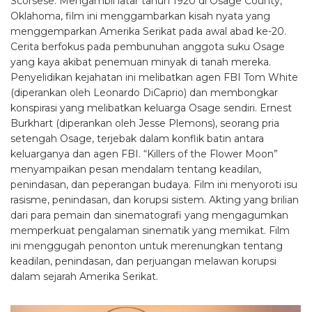
Scorsese. Mengambil latar tahun 1920 di Osage County,
Oklahoma, film ini menggambarkan kisah nyata yang
menggemparkan Amerika Serikat pada awal abad ke-20.
Cerita berfokus pada pembunuhan anggota suku Osage
yang kaya akibat penemuan minyak di tanah mereka.
Penyelidikan kejahatan ini melibatkan agen FBI Tom White
(diperankan oleh Leonardo DiCaprio) dan membongkar
konspirasi yang melibatkan keluarga Osage sendiri. Ernest
Burkhart (diperankan oleh Jesse Plemons), seorang pria
setengah Osage, terjebak dalam konflik batin antara
keluarganya dan agen FBI. “Killers of the Flower Moon”
menyampaikan pesan mendalam tentang keadilan,
penindasan, dan peperangan budaya. Film ini menyoroti isu
rasisme, penindasan, dan korupsi sistem. Akting yang brilian
dari para pemain dan sinematografi yang mengagumkan
memperkuat pengalaman sinematik yang memikat. Film
ini menggugah penonton untuk merenungkan tentang
keadilan, penindasan, dan perjuangan melawan korupsi
dalam sejarah Amerika Serikat.