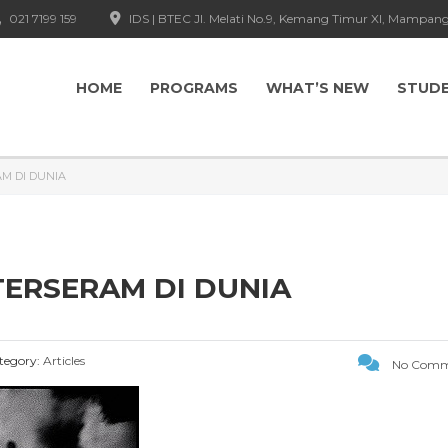
021 7199 159
IDS | BTEC Jl. Melati No.9, Kemang Timur XI, Mampang
HOME
PROGRAMS
WHAT’S NEW
STUD
M DI DUNIA
TERSERAM DI DUNIA
tegory:
Articles
No Comm