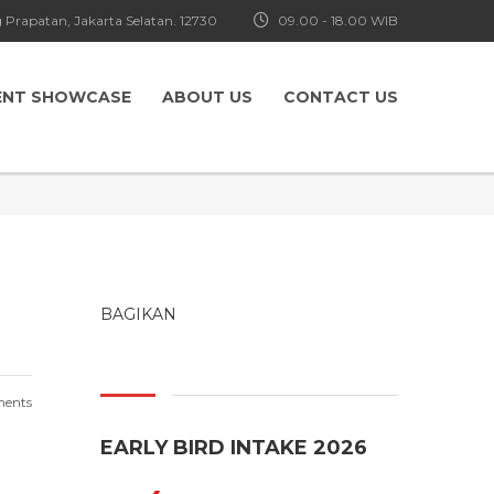
 Prapatan, Jakarta Selatan. 12730
09.00 - 18.00 WIB
ENT SHOWCASE
ABOUT US
CONTACT US
BAGIKAN
ents
EARLY BIRD INTAKE 2026