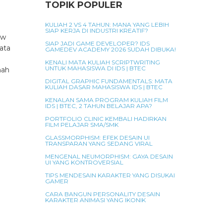
TOPIK POPULER
KULIAH 2 VS 4 TAHUN: MANA YANG LEBIH
SIAP KERJA DI INDUSTRI KREATIF?
aw
SIAP JADI GAME DEVELOPER? IDS
ata
GAMEDEV ACADEMY 2026 SUDAH DIBUKA!
KENALI MATA KULIAH SCRIPTWRITING
UNTUK MAHASISWA DI IDS | BTEC
mah
n
DIGITAL GRAPHIC FUNDAMENTALS: MATA
KULIAH DASAR MAHASISWA IDS | BTEC
KENALAN SAMA PROGRAM KULIAH FILM
IDS | BTEC, 2 TAHUN BELAJAR APA?
PORTFOLIO CLINIC KEMBALI HADIRKAN
FILM PELAJAR SMA/SMK
GLASSMORPHISM: EFEK DESAIN UI
TRANSPARAN YANG SEDANG VIRAL
MENGENAL NEUMORPHISM: GAYA DESAIN
UI YANG KONTROVERSIAL
TIPS MENDESAIN KARAKTER YANG DISUKAI
GAMER
s
CARA BANGUN PERSONALITY DESAIN
KARAKTER ANIMASI YANG IKONIK