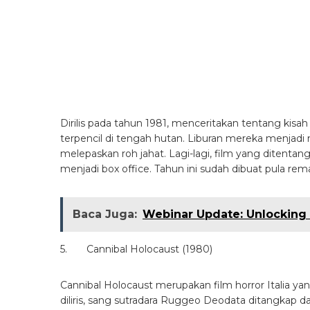
Film arahan Danny Boyle ini menampilkan visi baru
virus misterius mematikan menyebar di sekitar Am
perlindungan di tengah kejaran para zombie.
8. Saw (2007)
Ini dia film yang tak kalah gila dari daftar di ata
bernama ‘Jigsaw’ yang memaksa orang-orang yang t
bertahan hidup dan memenangkan permainan mem
9. Jijatsu Sakuru – Suicide Club (2001)
Suicide Club yang dikenal di Jepang sebagai Lingk
yang bergenre horror. Film arahan Shion Sono ini m
dunia untuk kategori kontroversial dan presentasi
Ground-Breaking Film” di Fantasia Film Festival. C
menabrakan dirinya ke kereta yang sedang melaju cep
sana.