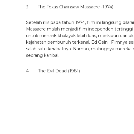
3. The Texas Chainsaw Massacre (1974)
Setelah rilis pada tahun 1974, film ini langsung di
Massacre malah menjadi film independen tertinggi te
untuk menarik khalayak lebih luas, meskipun dari plo
kejahatan pembunuh terkenal, Ed Gein. Filmnya se
salah satu kerabatnya. Namun, malangnya mereka
seorang kanibal.
4. The Evil Dead (1981)
Dirilis pada tahun 1981, menceritakan tentang kis
terpencil di tengah hutan. Liburan mereka menja
melepaskan roh jahat. Lagi-lagi, film yang ditentang
menjadi box office. Tahun ini sudah dibuat pula rem