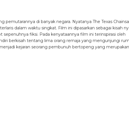
larang pemutarannya di banyak negara. Nyatanya The Texas Chains
rlaris dalam waktu singkat. Film ini dipasarkan sebagai kisah ny
t sepenuhnya fiksi. Pada kenyataannya film ini terinspirasi oleh
ndiri berkisah tentang lima orang remaja yang mengunjungi ru
 menjadi kejaran seorang pembunuh bertopeng yang merupaka
ah mengerikan dari lima mahasiswa yang berlibur disebuah pondok
di mengerikan ketika mereka menemukan rekaman kaset yang
 di beberapa negara ini diterima baik oleh kritikus film dan sukse
akenya yang tak kalah seru.