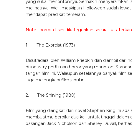
yang suka menontonnya. Semakin menyeramkan, s
melihatnya. Well, meskipun Holloween sudah lewat m
mendapat predikat terseram.
Note : horror di sini dikategorikan secara luas, terka
1. The Exorcist (1973)
Disutradarai oleh William Friedkin dan diambil dari 
di industry perfilman horror yang monoton. Standar
tangan film ini. Walaupun setelahnya banyak film se
juga melengkapi film jadul ini.
2. The Shining (1980)
Film yang diangkat dari novel Stephen King ini ada
membuatmu berpikir dua kali untuk tinggal dalam are
pasangan Jack Nicholson dan Shelley Duvall, berhasil