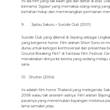
12. Ringu – The Ring (1998)
Hideo Nakata merilis film ini pada tahun 1998, dan b
horror Jepang. Ceritanya bisa menyebabkan bulu 
melalui video tape yang jika ditonton bisa membu
membuat penonton sabar meskipun ketakutan seten
13. Nang Nak (1999)
Last but not least, film ini merupakan film lawas d
legenda Thailand. Cerita berawal dari Mak seorang
sedang mengandung. Tak lama kembali setelah terlu
keguguran bersama dengan anaknya. Tapi ketika 
menyadari bahwa istrinya adalah hantu. Kekuatan a
tersebut akhirnya mengarah pada resolusi tak terdu
Nah, itu film-film terseram besutan beberapa sutrada
seperti mereka? Yuk, join di
Sekolah Film
dari IDS | 
maker, director
.