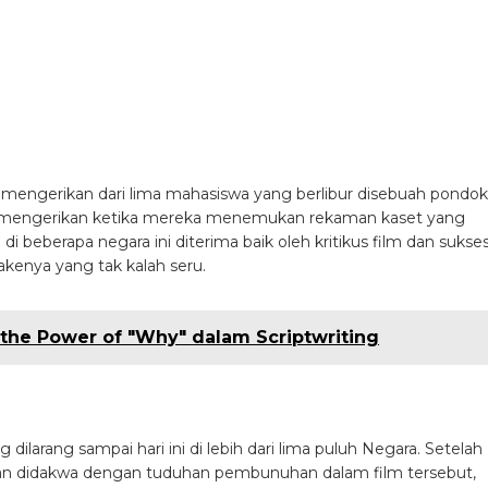
 arti menyeramkan dari zombie. Berawal dari empat minggu sete
erika Serikat, beberapa pejuang tangguh berusaha mencari tem
s. Diarahkan oleh James Wan, berkisah tentang pembunuh berantai 
erlibat dengannya mengikuti semua aturan jika mereka ingin
atikan buatannya.
aran Bunuh Diri (自殺 サークル Jisatsu Sākuru) adalah film indie Je
emperoleh banyak ketenaran dalam ajang Festival Film di seluru
 berdarah. Suicide Club juga memenangkan Jury Prize untuk “Mos
erita berawal oleh bunuh diri masal 54 siswi SMU yang melompat 
at. Setelah itu, semakin banyak kejadian bunuh diri yang terjad