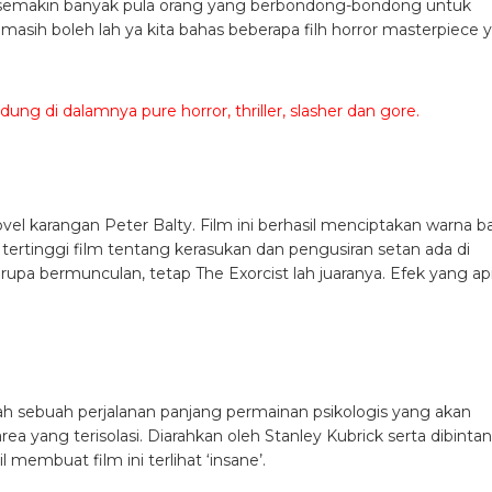
emakin banyak pula orang yang berbondong-bondong untuk
asih boleh lah ya kita bahas beberapa filh horror masterpiece 
ndung di dalamnya pure horror, thriller, slasher dan gore.
novel karangan Peter Balty. Film ini berhasil menciptakan warna b
 tertinggi film tentang kerasukan dan pengusiran setan ada di
rupa bermunculan, tetap The Exorcist lah juaranya. Efek yang ap
lah sebuah perjalanan panjang permainan psikologis yang akan
a yang terisolasi. Diarahkan oleh Stanley Kubrick serta dibintan
 membuat film ini terlihat ‘insane’.