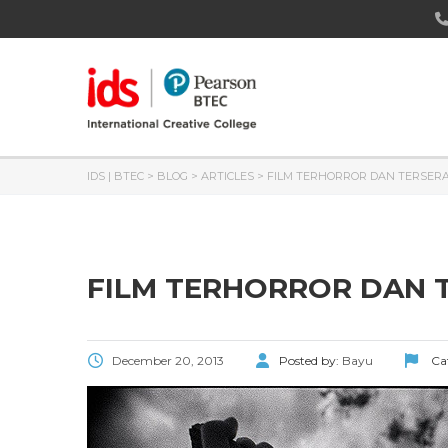
IDS | BTEC
>
BLOG
>
ARTICLES
>
FILM TERHORROR DAN TERSERA
FILM TERHORROR DAN 
December 20, 2013
Posted by:
Bayu
Ca