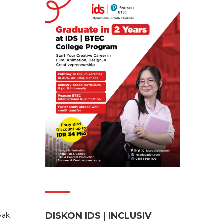
DISKON IDS | INCLUSI
V
yak