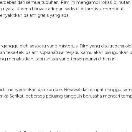
king terkenalnya, Shutter telah di remake oleh Hollywood pada t
g Pisanthanakun ini bercerita tentang seorang fotografer muda 
a foto-foto mereka setelah mengalami kecelakaan yang semak
Sherina 2 Kembali Produksi
ng lagi dengan film ini. Diarahkan oleh Takashi Shimizu, film yan
 Hollywood dengan judul The Grudge. Ju-on berkisah tentang ru
ang menginjak rumah itu akan diganggu. Ciri khas film ini adala
engerikan. Penampakan Toshio yang bermuka putih atau Kayako
kak di dinding akan membuatmu ketakutan untuk tidur malam.