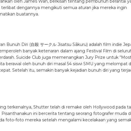
isa dibilang sebagai salah satu yang terbaik dalam industri film
kuduk meremang dan alurnya pun bagus.Kengerian Ringu diseba
nuh siapa pun yang menontonnya. Alurnya yang lambat dapat
gah mati akan sosok terkenal Sadako yang keluar dari sumur.
ari Thailand. Nang nak, arahan Nonzee Nirnibutr dibuat berdasarka
 tentara yang berangkat ke Bangkok meninggalkan isterinya yang
ka parah dalam Perang Chiang Toong. Istrinya, Nak, mati
Mak kembai, mereka hidup bersama dengan bahagia tanpa
lam supranatural akhirnya membuktikan bahwa co-eksistensi
ga.
ra terkenal yang diakui di industri perfilman Internasional. Mau j
International Design School Jakarta!
And be the next genius film