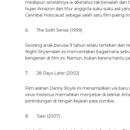
10. Shutter (2004)
Ini adalah film horror Thailand yang melegenda. Sa
2008 walau tak seseram aslinya. Film arahan Bajon
pacarnya yang menemukan bayangan misterius pad
lama semakin jelas.
Baca Juga:
KEMBALI! Film Petualangan 
11. Ju-On – The Grudge (2003)
Bagi para pencinta film Jepang pasti sudah tidak asi
dirilis pada tahun 2003 ini bahkan sudah diremake
yang berisi arwah penasaran. Di mana setiap orang y
tenang, tak banyak dialog, namun scoring yang m
yang tiba-tiba muncul dalam selimut atau merang