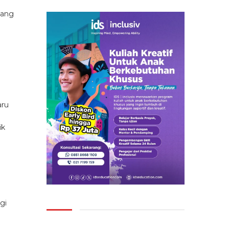
yang
aru
ik
gi