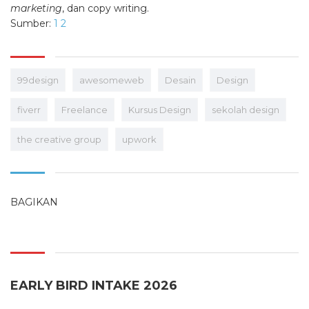
marketing
, dan copy writing.
Sumber:
1
2
99design
awesomeweb
Desain
Design
fiverr
Freelance
Kursus Design
sekolah design
the creative group
upwork
BAGIKAN
EARLY BIRD INTAKE 2026