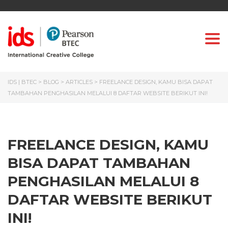
Togg
IDS | BTEC
>
BLOG
>
ARTICLES
>
FREELANCE DESIGN, KAMU BISA DAPAT
TAMBAHAN PENGHASILAN MELALUI 8 DAFTAR WEBSITE BERIKUT INI!
FREELANCE DESIGN, KAMU
BISA DAPAT TAMBAHAN
PENGHASILAN MELALUI 8
DAFTAR WEBSITE BERIKUT
INI!