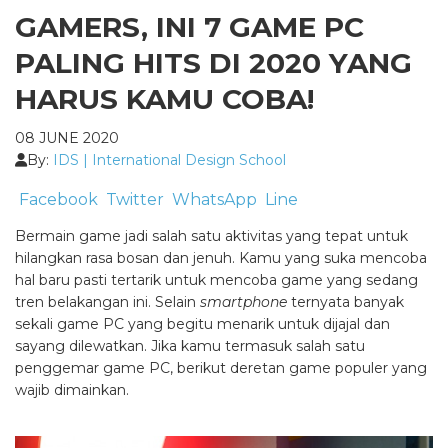
GAMERS, INI 7 GAME PC
PALING HITS DI 2020 YANG
HARUS KAMU COBA!
08 JUNE 2020
By:
IDS | International Design School
Facebook
Twitter
WhatsApp
Line
Bermain game jadi salah satu aktivitas yang tepat untuk
hilangkan rasa bosan dan jenuh. Kamu yang suka mencoba
hal baru pasti tertarik untuk mencoba game yang sedang
tren belakangan ini. Selain
smartphone
ternyata banyak
sekali game PC yang begitu menarik untuk dijajal dan
sayang dilewatkan. Jika kamu termasuk salah satu
penggemar game PC, berikut deretan game populer yang
wajib dimainkan.