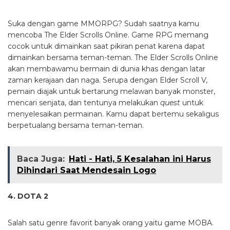
Suka dengan game MMORPG? Sudah saatnya kamu
mencoba The Elder Scrolls Online. Game RPG memang
cocok untuk dimainkan saat pikiran penat karena dapat
dimainkan bersama teman-teman. The Elder Scrolls Online
akan membawamu bermain di dunia khas dengan latar
zaman kerajaan dan naga. Serupa dengan Elder Scroll V,
pemain diajak untuk bertarung melawan banyak monster,
mencari senjata, dan tentunya melakukan
quest
untuk
menyelesaikan permainan. Kamu dapat bertemu sekaligus
berpetualang bersama teman-teman.
Baca Juga:
Hati - Hati, 5 Kesalahan ini Harus
Dihindari Saat Mendesain Logo
4. DOTA 2
Salah satu genre favorit banyak orang yaitu game MOBA.