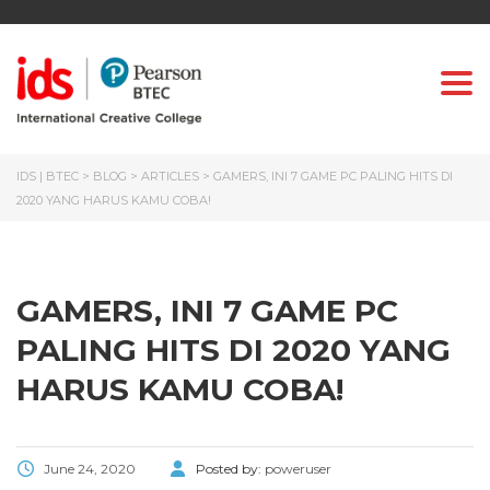
Togg
IDS | BTEC
>
BLOG
>
ARTICLES
>
GAMERS, INI 7 GAME PC PALING HITS DI
2020 YANG HARUS KAMU COBA!
GAMERS, INI 7 GAME PC
PALING HITS DI 2020 YANG
HARUS KAMU COBA!
June 24, 2020
Posted by:
poweruser