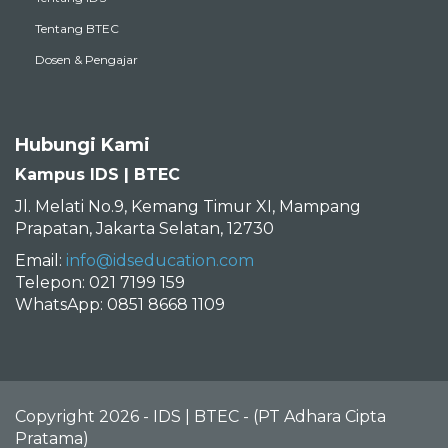
Tentang BTEC
Dosen & Pengajar
Hubungi Kami
Kampus IDS | BTEC
Jl. Melati No.9, Kemang Timur XI, Mampang
Prapatan, Jakarta Selatan, 12730
Email:
info@idseducation.com
Telepon: 021 7199 159
WhatsApp: 0851 8668 1109
Copyright 2026 - IDS | BTEC - (PT Adhara Cipta
Pratama)