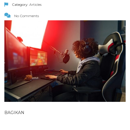
Category:
Articles
No Comments
BAGIKAN