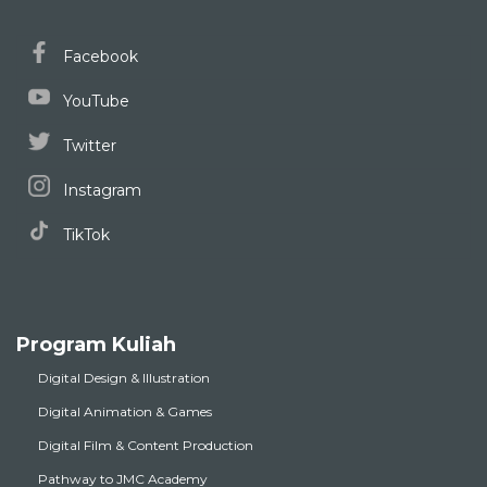
Facebook
YouTube
Twitter
Instagram
TikTok
Program Kuliah
Digital Design & Illustration
Digital Animation & Games
Digital Film & Content Production
Pathway to JMC Academy