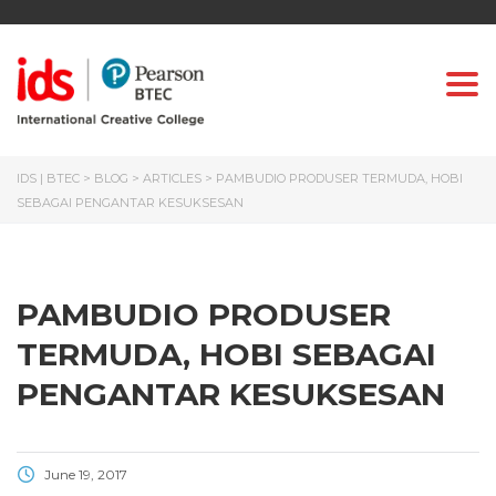
Togg
IDS | BTEC
>
BLOG
>
ARTICLES
>
PAMBUDIO PRODUSER TERMUDA, HOBI
SEBAGAI PENGANTAR KESUKSESAN
PAMBUDIO PRODUSER
TERMUDA, HOBI SEBAGAI
PENGANTAR KESUKSESAN
June 19, 2017