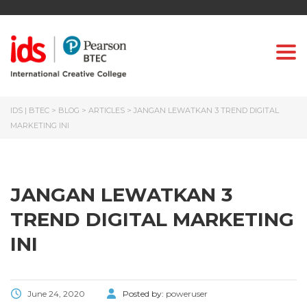
Togg
IDS | BTEC
>
BLOG
>
ARTICLES
>
JANGAN LEWATKAN 3 TREND DIGITAL
MARKETING INI
JANGAN LEWATKAN 3
TREND DIGITAL MARKETING
INI
June 24, 2020
Posted by:
poweruser