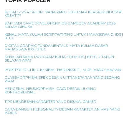
TOPIK POPULER
KULIAH 2 VS 4 TAHUN: MANA YANG LEBIH SIAP KERJA DI INDUSTRI
KREATIF?
SIAP JADI GAME DEVELOPER? IDS GAMEDEV ACADEMY 2026
SUDAH DIBUKA!
KENALI MATA KULIAH SCRIPTWRITING UNTUK MAHASISWA DI IDS |
BTEC
DIGITAL GRAPHIC FUNDAMENTALS: MATA KULIAH DASAR
MAHASISWA IDS | BTEC
KENALAN SAMA PROGRAM KULIAH FILM IDS | BTEC, 2 TAHUN
BELAJAR APA?
PORTFOLIO CLINIC KEMBALI HADIRKAN FILM PELAJAR SMA/SMK
GLASSMORPHISM: EFEK DESAIN UI TRANSPARAN YANG SEDANG
VIRAL
MENGENAL NEUMORPHISM: GAYA DESAIN UI YANG
KONTROVERSIAL
TIPS MENDESAIN KARAKTER YANG DISUKAI GAMER
CARA BANGUN PERSONALITY DESAIN KARAKTER ANIMASI YANG
IKONIK