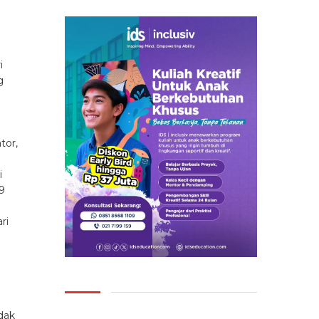
i
g
tor,
i
9
ri
0
dak