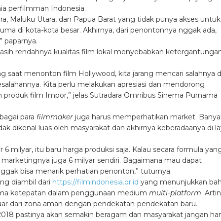
ia perfilmman Indonesia.
ara, Maluku Utara, dan Papua Barat yang tidak punya akses untuk
cuma di kota-kota besar. Akhirnya, dari penontonnya nggak ada,
” paparnya.
masih rendahnya kualitas film lokal menyebabkan ketergantunga
 saat menonton film Hollywood, kita jarang mencari salahnya d
esalahannya. Kita perlu melakukan apresiasi dan mendorong
n produk film Impor,” jelas Sutradara Omnibus Sinema Purnama
bagai para
filmmaker
juga harus memperhatikan market. Banya
idak dikenal luas oleh masyarakat dan akhirnya keberadaanya di la
 6 milyar, itu baru harga produksi saja. Kalau secara formula yan
uh marketingnya juga 6 milyar sendiri. Bagaimana mau dapat
nggak bisa menarik perhatian penonton,” tuturnya.
g diambil dari
https://filmindonesia.or.id
yang menunjukkan ba
rutama ketepatan dalam penggunaan medium
multi-platform
. Arti
luar dari zona aman dengan pendekatan-pendekatan baru.
un 2018 pastinya akan semakin beragam dan masyarakat jangan ha