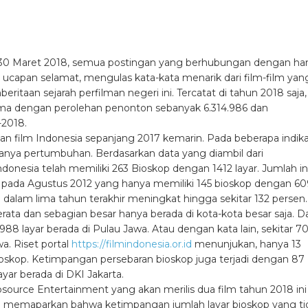
al 30 Maret 2018, semua postingan yang berhubungan dengan har
i ucapan selamat, mengulas kata-kata menarik dari film-film yan
taan sejarah perfilman negeri ini. Tercatat di tahun 2018 saja,
ama dengan perolehan penonton sebanyak
6.314.986
dan
-2018.
an film Indonesia sepanjang 2017 kemarin. Pada beberapa indika
anya pertumbuhan. Berdasarkan data yang diambil dari
onesia telah memiliki 263 Bioskop dengan 1412 layar. Jumlah in
 pada Agustus 2012 yang hanya memiliki 145 bioskop dengan 60
sia dalam lima tahun terakhir meningkat hingga sekitar 132 persen.
ta dan sebagian besar hanya berada di kota-kota besar saja. Da
88 layar berada di Pulau Jawa. Atau dengan kata lain, sekitar 7
a. Riset portal
https://filmindonesia.or.id
menunjukan, hanya 13
oskop. Ketimpangan persebaran bioskop juga terjadi dengan 87
ayar berada di DKI Jakarta.
eosource Entertainment yang akan merilis dua film tahun 2018 ini
uga memaparkan bahwa ketimpangan jumlah layar bioskop yang ti