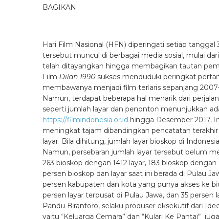
BAGIKAN
Hari Film Nasional (HFN) diperingati setiap tangg
tersebut muncul di berbagai media sosial, mulai dar
telah ditayangkan hingga membagikan tautan pemberi
Film
Dilan 1990
sukses menduduki peringkat pert
membawanya menjadi film terlaris sepanjang 2007
Namun, terdapat beberapa hal menarik dari perjalan
seperti jumlah layar dan penonton menunjukkan ad
https://filmindonesia.or.id
hingga Desember 2017, Ind
meningkat tajam dibandingkan pencatatan terakhir
layar. Bila dihitung, jumlah layar bioskop di Indone
Namun, persebaran jumlah layar tersebut belum mera
263 bioskop dengan 1412 layar, 183 bioskop dengan 9
persen bioskop dan layar saat ini berada di Pulau Jaw
persen kabupaten dan kota yang punya akses ke bi
persen layar terpusat di Pulau Jawa, dan 35 persen l
Pandu Birantoro, selaku produser eksekutif dari Id
yaitu “Keluarga Cemara” dan “Kulari Ke Pantai” j