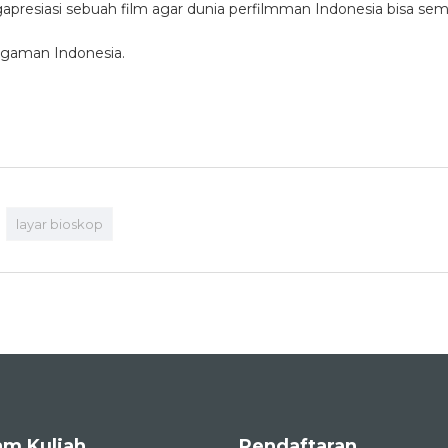
presiasi sebuah film agar dunia perfilmman Indonesia bisa sem
agaman Indonesia.
layar bioskop
am Kuliah
Pendaftaran