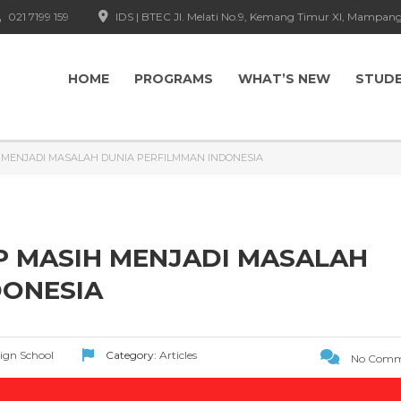
021 7199 159
IDS | BTEC Jl. Melati No.9, Kemang Timur XI, Mampang
HOME
PROGRAMS
WHAT’S NEW
STUD
 MENJADI MASALAH DUNIA PERFILMMAN INDONESIA
P MASIH MENJADI MASALAH
DONESIA
sign School
Category:
Articles
No Comm