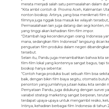
merata menjadi salah satu permasalahan dalam dun
“Kita ambil contoh di Provinsi Aceh, Kalimantan Ut
nonton bioskop. Artinya, yang bisa menikmati film 
filmnya juga nggak bisa masuk ke wilayah tersebut,
Permasalahaan lain juga datang dari segi konten, 
yang tinggi akan kehadiran film-film impor.
“Ditambah lagi kecenderungan orang Indonesia yang
mana, sedangkan film Indonesia? langsung dicari k
penguatan film produksi dalam negeri dibandingka
tersebut.
Selain itu, Pandu juga menambahkan bahwa kita se
film-film lokal yang kontennya sangat bagus, tapi t
bioskop hanya sebentar.
“Contoh harga produksi buat sebuah film bisa sekitar
baik, dengan bikin film biaya segitu, otomatis but
penonton yang jumlahnya jutaan kalau kita sendiri 
Pernyataan Pandu, juga didukung dengan survei yan
variabel strategi marketing sangat berperan, te
terdapat upaya-upaya untuk mengambil resiko, ke
Intinya, kehadiran berbagai film Indonesia di tah