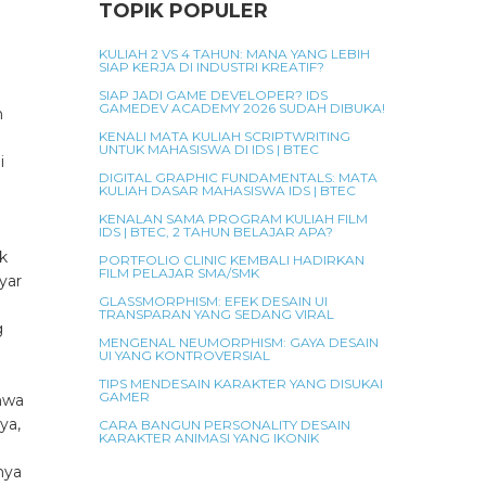
TOPIK POPULER
KULIAH 2 VS 4 TAHUN: MANA YANG LEBIH
SIAP KERJA DI INDUSTRI KREATIF?
SIAP JADI GAME DEVELOPER? IDS
GAMEDEV ACADEMY 2026 SUDAH DIBUKA!
n
KENALI MATA KULIAH SCRIPTWRITING
UNTUK MAHASISWA DI IDS | BTEC
i
DIGITAL GRAPHIC FUNDAMENTALS: MATA
KULIAH DASAR MAHASISWA IDS | BTEC
KENALAN SAMA PROGRAM KULIAH FILM
IDS | BTEC, 2 TAHUN BELAJAR APA?
k
PORTFOLIO CLINIC KEMBALI HADIRKAN
FILM PELAJAR SMA/SMK
yar
GLASSMORPHISM: EFEK DESAIN UI
TRANSPARAN YANG SEDANG VIRAL
g
MENGENAL NEUMORPHISM: GAYA DESAIN
UI YANG KONTROVERSIAL
TIPS MENDESAIN KARAKTER YANG DISUKAI
GAMER
hwa
nya,
CARA BANGUN PERSONALITY DESAIN
KARAKTER ANIMASI YANG IKONIK
nya