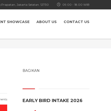
 Prapatan, Jakarta Selatan. 12730
09.00 - 18.00 WIB
ENT SHOWCASE
ABOUT US
CONTACT US
BAGIKAN
ents
EARLY BIRD INTAKE 2026