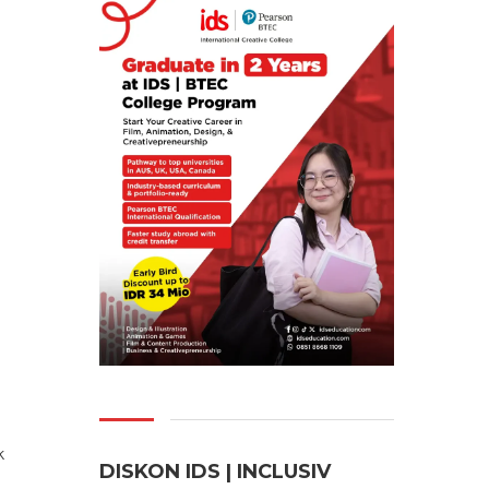
k
DISKON IDS | INCLUSI
V