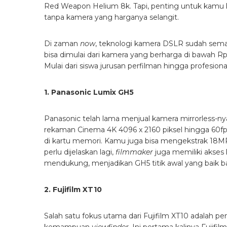
Red Weapon Helium 8k. Tapi, penting untuk kamu ke
tanpa kamera yang harganya selangit.
Di zaman
now
, teknologi kamera DSLR sudah semak
bisa dimulai dari kamera yang berharga di bawah Rp1
Mulai dari siswa jurusan perfilman hingga profesional
1. Panasonic Lumix GH5
Panasonic telah lama menjual kamera mirrorless-n
rekaman Cinema 4K 4096 x 2160 piksel hingga 60f
di kartu memori. Kamu juga bisa mengekstrak 18MP
perlu dijelaskan lagi,
filmmaker
juga memiliki akses 
mendukung, menjadikan GH5 titik awal yang baik b
2. Fujifilm XT10
Salah satu fokus utama dari Fujifilm XT10 adalah 