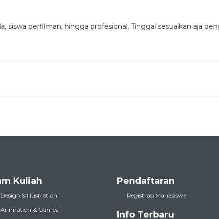
, siswa perfilman, hingga profesional. Tinggal sesuaikan aja de
am Kuliah
Pendaftaran
 Design & Illustration
Registrasi Mahasiswa
l Animation & Games
Info Terbaru