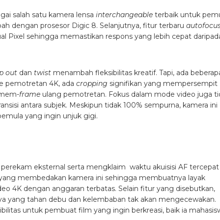
gai salah satu kamera lensa
interchangeable
terbaik untuk pemu
 dengan prosesor Digic 8. Selanjutnya, fitur terbaru
autofocu
l Pixel sehingga memastikan respons yang lebih cepat daripad
ip out
dan
twist
menambah fleksibilitas kreatif. Tapi, ada beberap
D ke pemotretan 4K, ada
cropping
signifikan yang mempersempit
u mem-
frame
ulang pemotretan. Fokus dalam mode video juga ti
ransisi antara subjek. Meskipun tidak 100% sempurna, kamera ini
emula yang ingin unjuk gigi.
erekam eksternal serta mengklaim waktu akuisisi AF tercepat 
 apa yang membedakan kamera ini sehingga membuatnya layak
o 4K dengan anggaran terbatas. Selain fitur yang disebutkan,
nya yang tahan debu dan kelembaban tak akan mengecewakan.
litas untuk pembuat film yang ingin berkreasi, baik ia mahasis