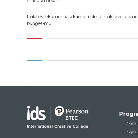
maupun bukan.
Itulah 5 rekomendasi kamera film untuk level pemula
budget
-mu.
Progr
Digital
Digita