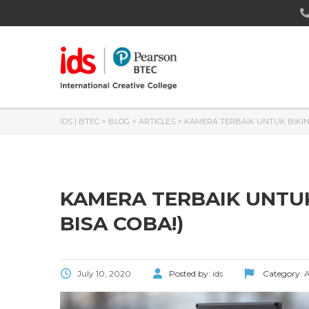
IDS | BTEC
>
BLOG
>
ARTICLES
>
KAMERA TERBAIK UNTUK BIKIN 
KAMERA TERBAIK UNTUK
BISA COBA!)
July 10, 2020
Posted by:
ids
Category:
A