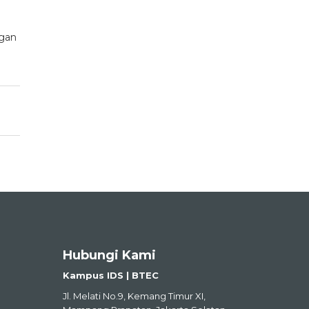
ngan
Hubungi Kami
Kampus IDS | BTEC
Jl. Melati No.9, Kemang Timur XI,