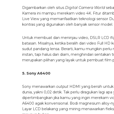
Digambarkan oleh situs
Digital Camera World
seba
Kamera ini mampu merekam video 4K. Fitur ditambah
Live View yang memanfaatkan teknologi sensor Dua
kontras yang digunakan oleh banyak sensor model.
Untuk membuat dan meninjau video, DSLR LCD
fl
batasan. Misalnya, ketika beralih dari video Full H
sudut pandang lensa. Berarti, kamu mungkin perl
instan, tapi halus dan diam, menghindari sentakan t
merupakan pilihan yang layak untuk pembuat film p
5. Sony A6400
Sony menawarkan
output
HDMI yang bersih untuk p
dunia, yakni 0,02 detik. Tak perlu diragukan lagi
dipertimbangkan jika kamu yang ingin merekam vide
A6400 agak konvensional. Bodi magnesium alloy-
Layar LCD belakang yang miring menawarkan fleksibi