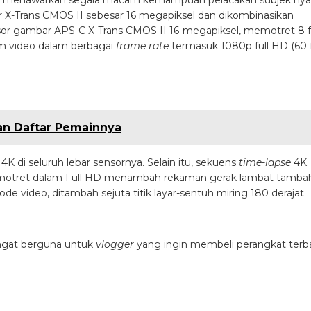
ifilm menawarkan segala macam kemampuan pelacakan subjek nya
 X-Trans CMOS II sebesar 16 megapiksel dan dikombinasikan
sesor gambar APS-C X-Trans CMOS II 16-megapiksel, memotret 8 
 video dalam berbagai
frame rate
termasuk 1080p full HD (60 f
dan Daftar Pemainnya
di seluruh lebar sensornya. Selain itu, sekuens
time-lapse
4K
emotret dalam Full HD menambah rekaman gerak lambat tamba
ode video, ditambah sejuta titik layar-sentuh miring 180 derajat
angat berguna untuk
vlogger
yang ingin membeli perangkat terb