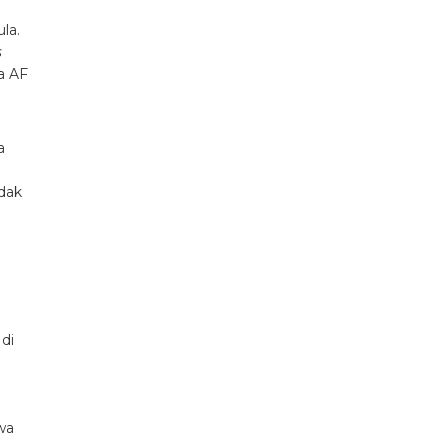
la.
s
a AF
a
dak
di
wa