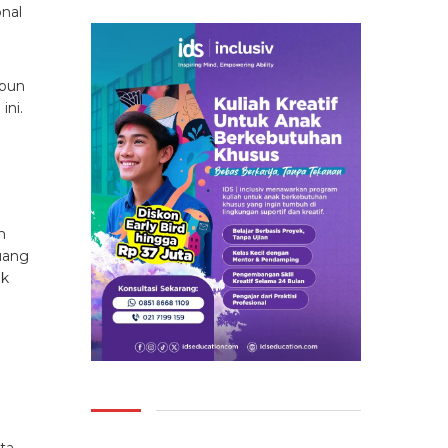
onal
pun
ini.
n
uang
ak