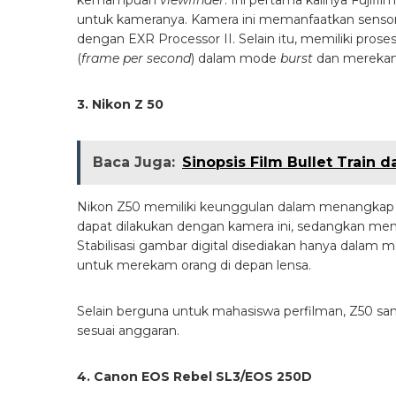
kemampuan
viewfinder
. Ini pertama kalinya Fuj
untuk kameranya. Kamera ini memanfaatkan sensor
dengan EXR Processor II. Selain itu, memiliki pro
(
frame per second
) dalam mode
burst
dan merekam
3. Nikon Z 50
Baca Juga:
Sinopsis Film Bullet Train 
Nikon Z50 memiliki keunggulan dalam menangkap 4K 
dapat dilakukan dengan kamera ini, sedangkan m
Stabilisasi gambar digital disediakan hanya dalam m
untuk merekam orang di depan lensa.
Selain berguna untuk mahasiswa perfilman, Z50 s
sesuai anggaran.
4. Canon EOS Rebel SL3/EOS 250D