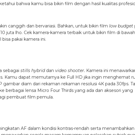
tahui bahwa kamu bisa bikin film dengan hasil kualitas profesi
in canggih dan bervariasi. Bahkan, untuk bikin film
low budget
0 juta lho. Cek kamera-kamera terbaik untuk bikin film di bawah 
 bisa pakai kamera ini.
ya sebagai
stills hybrid
dan
video shooter.
Kamera ini menawarka
ps. Kamu dapat memutarnya ke Full HD jika ingin menghemat r
 gambar diam dari rekaman rekaman resolusi 4K pada 30fps. T
ke berbagai lensa Micro Four Thirds yang ada dan aksesori yang
agi pembuat film pemula.
peningkatan AF dalam kondisi kontras-rendah serta menambahkan