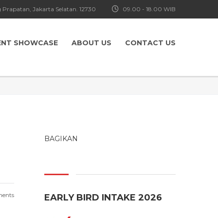
 Prapatan, Jakarta Selatan. 12730
09.00 - 18.00 WIB
ENT SHOWCASE
ABOUT US
CONTACT US
BAGIKAN
ents
EARLY BIRD INTAKE 2026