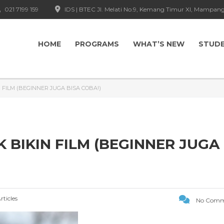
021 7199 159
IDS | BTEC Jl. Melati No.9, Kemang Timur XI, Mampang
HOME
PROGRAMS
WHAT’S NEW
STUD
FILM (BEGINNER JUGA BISA COBA!)
 BIKIN FILM (BEGINNER JUGA
rticles
No Comm