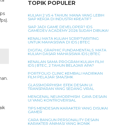
ta
TOPIK POPULER
fps
KULIAH 2 VS 4 TAHUN: MANA YANG LEBIH
SIAP KERJA DI INDUSTRI KREATIF?
ps).
SIAP JADI GAME DEVELOPER? IDS
GAMEDEV ACADEMY 2026 SUDAH DIBUKA!
KENALI MATA KULIAH SCRIPTWRITING
UNTUK MAHASISWA DI IDS | BTEC
DIGITAL GRAPHIC FUNDAMENTALS: MATA
KULIAH DASAR MAHASISWA IDS | BTEC
KENALAN SAMA PROGRAM KULIAH FILM
IDS | BTEC, 2 TAHUN BELAJAR APA?
PORTFOLIO CLINIC KEMBALI HADIRKAN
FILM PELAJAR SMA/SMK
han.
GLASSMORPHISM: EFEK DESAIN UI
TRANSPARAN YANG SEDANG VIRAL
MENGENAL NEUMORPHISM: GAYA DESAIN
UI YANG KONTROVERSIAL
aik
TIPS MENDESAIN KARAKTER YANG DISUKAI
GAMER
CARA BANGUN PERSONALITY DESAIN
KARAKTER ANIMASI YANG IKONIK