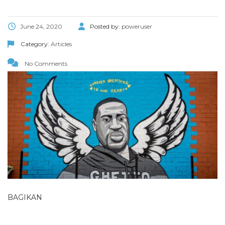
June 24, 2020
Posted by:
poweruser
Category:
Articles
No Comments
BAGIKAN