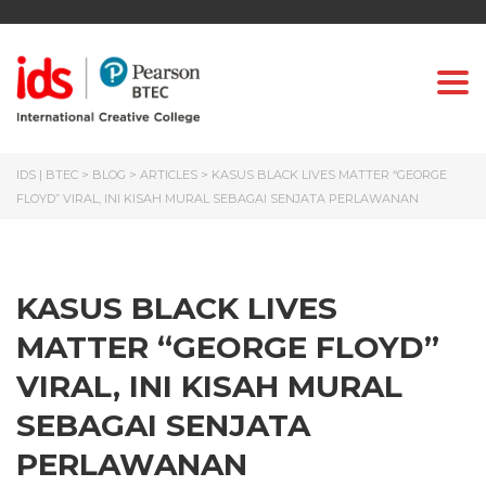
Togg
IDS | BTEC
>
BLOG
>
ARTICLES
>
KASUS BLACK LIVES MATTER “GEORGE
FLOYD” VIRAL, INI KISAH MURAL SEBAGAI SENJATA PERLAWANAN
KASUS BLACK LIVES
MATTER “GEORGE FLOYD”
VIRAL, INI KISAH MURAL
SEBAGAI SENJATA
PERLAWANAN