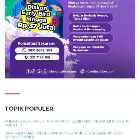
TOPIK POPULER
KULIAH 2 VS 4 TAHUN: MANA YANG LEBIH SIAP KERJA DI INDUSTRI
KREATIF?
SIAP JADI GAME DEVELOPER? IDS GAMEDEV ACADEMY 2026
SUDAH DIBUKA!