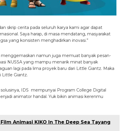
dan skrip cerita pada seluruh karya kami agar dapat
ternasional. Saya harap, di masa mendatang, masyarakat
gsa yang konsisten menghadirkan inovasi.”
u dan menggemaskan namun juga memuat banyak pesan-
nimasi NUSSA yang mampu menarik minat banyak
aguan lagi pada lima proyek baru dari Little Giantz. Maka
Little Giantz.
S solusinya, IDS mempunyai Program College Digital
enjadi animator handal. Yuk bikin animasi kerenmu
: Film Animasi KIKO In The Deep Sea Tayang