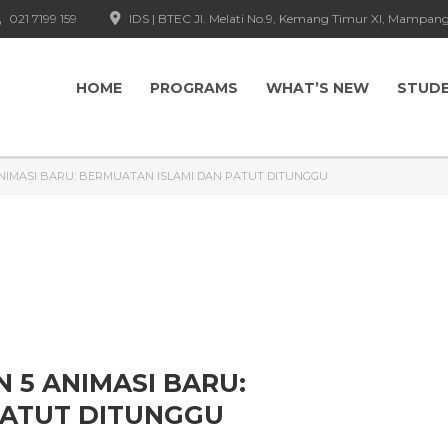
021 7199 159
IDS | BTEC Jl. Melati No.9, Kemang Timur XI, Mampang
HOME
PROGRAMS
WHAT’S NEW
STUD
ANIMASI BARU: BERMUATAN ISLAMI DAN PATUT DITUNGGU
 5 ANIMASI BARU:
PATUT DITUNGGU