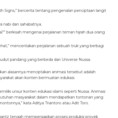
th Signs,” bercerita tentang pengenalan penciptaan langit
ra nabi dan sahabatnya.
apa?” berkisah mengenai perjalanan teman hijrah dua orang
ehat,” menceritakan perjalanan sebuah truk yang berbagi
sudut pandang yang berbeda dari Universe Nussa.
tkan alasannya menciptakan animasi tersebut adalah
arakat akan konten bermuatan edukasi.
emiliki unsur konten edukasi islami seperti Nussa. Animasi
kebutuhan masyarakat dalam mendapatkan tontonan yang
ntonnya,” kata Aditya Triantoro atau Adit Toro.
 Giantz tengah mempersiapkan proses produksi proyek