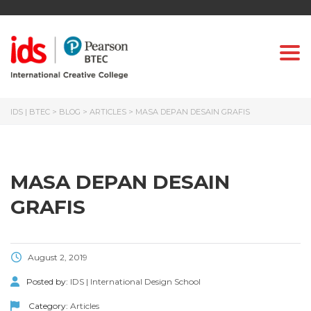
Togg
IDS | BTEC
>
BLOG
>
ARTICLES
>
MASA DEPAN DESAIN GRAFIS
MASA DEPAN DESAIN
GRAFIS
August 2, 2019
Posted by:
IDS | International Design School
Category:
Articles