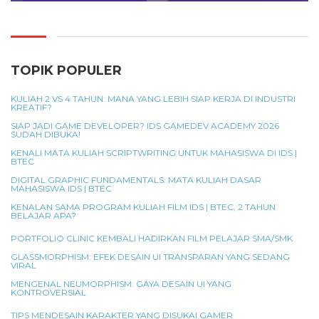
TOPIK POPULER
KULIAH 2 VS 4 TAHUN: MANA YANG LEBIH SIAP KERJA DI INDUSTRI
KREATIF?
SIAP JADI GAME DEVELOPER? IDS GAMEDEV ACADEMY 2026
SUDAH DIBUKA!
KENALI MATA KULIAH SCRIPTWRITING UNTUK MAHASISWA DI IDS |
BTEC
DIGITAL GRAPHIC FUNDAMENTALS: MATA KULIAH DASAR
MAHASISWA IDS | BTEC
KENALAN SAMA PROGRAM KULIAH FILM IDS | BTEC, 2 TAHUN
BELAJAR APA?
PORTFOLIO CLINIC KEMBALI HADIRKAN FILM PELAJAR SMA/SMK
GLASSMORPHISM: EFEK DESAIN UI TRANSPARAN YANG SEDANG
VIRAL
MENGENAL NEUMORPHISM: GAYA DESAIN UI YANG
KONTROVERSIAL
TIPS MENDESAIN KARAKTER YANG DISUKAI GAMER