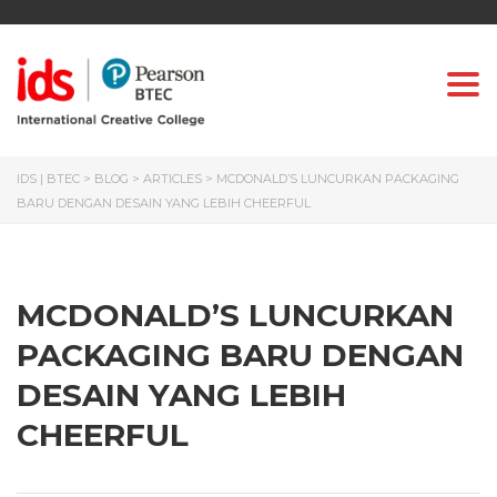
Togg
IDS | BTEC
>
BLOG
>
ARTICLES
>
MCDONALD’S LUNCURKAN PACKAGING
BARU DENGAN DESAIN YANG LEBIH CHEERFUL
MCDONALD’S LUNCURKAN
PACKAGING BARU DENGAN
DESAIN YANG LEBIH
CHEERFUL