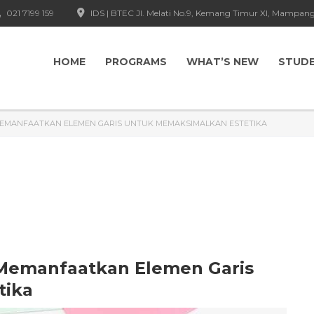
021 7199 159
IDS | BTEC Jl. Melati No.9, Kemang Timur XI, Mampang
HOME
PROGRAMS
WHAT’S NEW
STUD
 MEMANFAATKAN ELEMEN GARIS UNTUK MEMAKSIMALKAN ESTETIKA
 Memanfaatkan Elemen Garis
tika