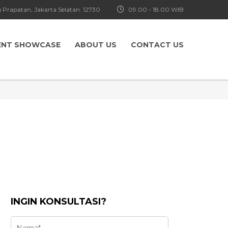
 Prapatan, Jakarta Selatan. 12730
09.00 - 18.00 WIB
ENT SHOWCASE
ABOUT US
CONTACT US
INGIN KONSULTASI?