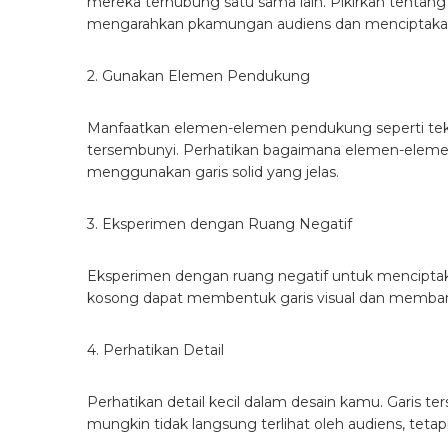
mereka terhubung satu sama lain. Pikirkan tenta
mengarahkan pkamungan audiens dan menciptakan
2. Gunakan Elemen Pendukung
Manfaatkan elemen-elemen pendukung seperti teks
tersembunyi. Perhatikan bagaimana elemen-elemen 
menggunakan garis solid yang jelas.
3. Eksperimen dengan Ruang Negatif
Eksperimen dengan ruang negatif untuk menciptak
kosong dapat membentuk garis visual dan memban
4. Perhatikan Detail
Perhatikan detail kecil dalam desain kamu. Garis ters
mungkin tidak langsung terlihat oleh audiens, tetapi