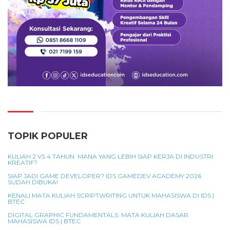
TOPIK POPULER
KULIAH 2 VS 4 TAHUN: MANA YANG LEBIH SIAP KERJA DI INDUSTRI
KREATIF?
SIAP JADI GAME DEVELOPER? IDS GAMEDEV ACADEMY 2026
SUDAH DIBUKA!
KENALI MATA KULIAH SCRIPTWRITING UNTUK MAHASISWA DI IDS |
BTEC
DIGITAL GRAPHIC FUNDAMENTALS: MATA KULIAH DASAR
MAHASISWA IDS | BTEC