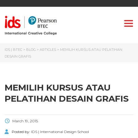
Togg
IDS | BTEC
>
BLOG
>
ARTICLES
>
MEMILIH KURSUS ATAU PELATIHAN
DESAIN GRAFIS
MEMILIH KURSUS ATAU
PELATIHAN DESAIN GRAFIS
March 19, 2015
Posted by:
IDS | International Design School