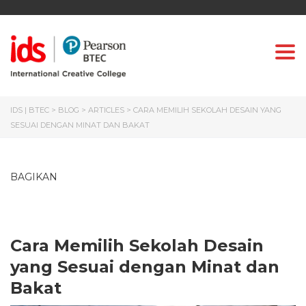
Togg
IDS | BTEC
>
BLOG
>
ARTICLES
>
CARA MEMILIH SEKOLAH DESAIN YANG
SESUAI DENGAN MINAT DAN BAKAT
BAGIKAN
Cara Memilih Sekolah Desain
yang Sesuai dengan Minat dan
Bakat