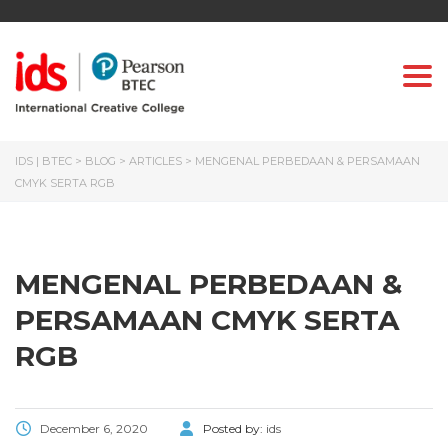
Togg
IDS | BTEC
>
BLOG
>
ARTICLES
>
MENGENAL PERBEDAAN & PERSAMAAN
CMYK SERTA RGB
MENGENAL PERBEDAAN &
PERSAMAAN CMYK SERTA
RGB
December 6, 2020
Posted by:
ids