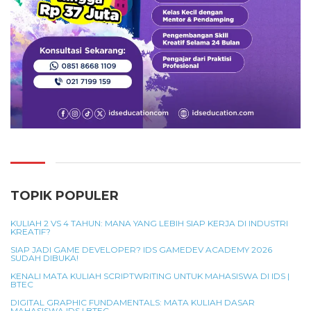
TOPIK POPULER
KULIAH 2 VS 4 TAHUN: MANA YANG LEBIH SIAP KERJA DI INDUSTRI
KREATIF?
SIAP JADI GAME DEVELOPER? IDS GAMEDEV ACADEMY 2026
SUDAH DIBUKA!
KENALI MATA KULIAH SCRIPTWRITING UNTUK MAHASISWA DI IDS |
BTEC
DIGITAL GRAPHIC FUNDAMENTALS: MATA KULIAH DASAR
MAHASISWA IDS | BTEC