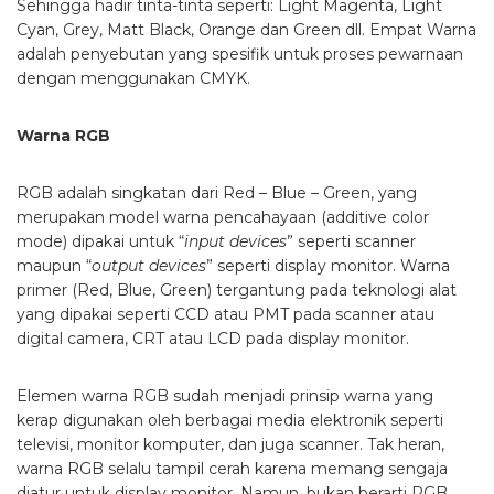
Sehingga hadir tinta-tinta seperti: Light Magenta, Light
Cyan, Grey, Matt Black, Orange dan Green dll. Empat Warna
adalah penyebutan yang spesifik untuk proses pewarnaan
dengan menggunakan CMYK.
Warna RGB
RGB adalah singkatan dari Red – Blue – Green, yang
merupakan model warna pencahayaan (additive color
mode) dipakai untuk “
input devices
” seperti scanner
maupun “
output devices
” seperti display monitor. Warna
primer (Red, Blue, Green) tergantung pada teknologi alat
yang dipakai seperti CCD atau PMT pada scanner atau
digital camera, CRT atau LCD pada display monitor.
Elemen warna RGB sudah menjadi prinsip warna yang
kerap digunakan oleh berbagai media elektronik seperti
televisi, monitor komputer, dan juga scanner. Tak heran,
warna RGB selalu tampil cerah karena memang sengaja
diatur untuk display monitor. Namun, bukan berarti RGB