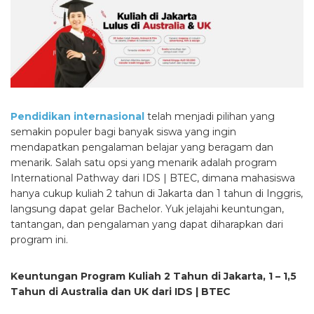
Pendidikan internasional
telah menjadi pilihan yang
semakin populer bagi banyak siswa yang ingin
mendapatkan pengalaman belajar yang beragam dan
menarik. Salah satu opsi yang menarik adalah program
International Pathway dari IDS | BTEC, dimana mahasiswa
hanya cukup kuliah 2 tahun di Jakarta dan 1 tahun di Inggris,
langsung dapat gelar Bachelor. Yuk jelajahi keuntungan,
tantangan, dan pengalaman yang dapat diharapkan dari
program ini.
Keuntungan Program Kuliah 2 Tahun di Jakarta, 1 – 1,5
Tahun di Australia dan UK dari IDS | BTEC