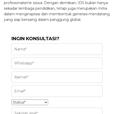
profesionalisme siswa. Dengan demikian, IDS bukan hanya
sekadar lembaga pendidikan, tetapi juga merupakan mitra
dalam menginspirasi dan membentuk generasi mendatang
yang siap bersaing dalam panggung global.
INGIN KONSULTASI?