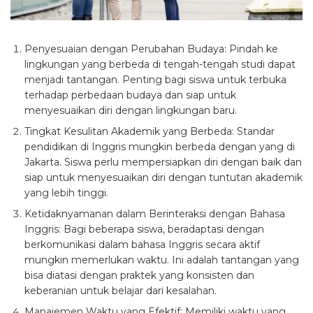
Penyesuaian dengan Perubahan Budaya: Pindah ke
lingkungan yang berbeda di tengah-tengah studi dapat
menjadi tantangan. Penting bagi siswa untuk terbuka
terhadap perbedaan budaya dan siap untuk
menyesuaikan diri dengan lingkungan baru.
Tingkat Kesulitan Akademik yang Berbeda: Standar
pendidikan di Inggris mungkin berbeda dengan yang di
Jakarta. Siswa perlu mempersiapkan diri dengan baik dan
siap untuk menyesuaikan diri dengan tuntutan akademik
yang lebih tinggi.
Ketidaknyamanan dalam Berinteraksi dengan Bahasa
Inggris: Bagi beberapa siswa, beradaptasi dengan
berkomunikasi dalam bahasa Inggris secara aktif
mungkin memerlukan waktu. Ini adalah tantangan yang
bisa diatasi dengan praktek yang konsisten dan
keberanian untuk belajar dari kesalahan.
Manajemen Waktu yang Efektif: Memiliki waktu yang