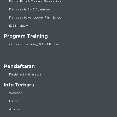
Digital Film & Content Production
Pathway to JMC Academy
Pathway to Vancouver Film School
IDS | inclusiv
Program Training
Corporate Training & Certification
Pendaftaran
Registrasi Mahasiswa
Info Terbaru
Webinar
Event
Articles