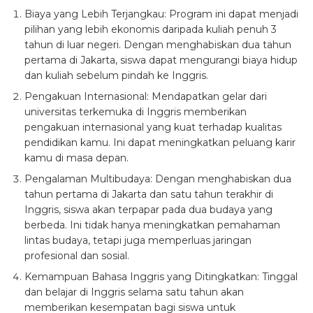
Biaya yang Lebih Terjangkau: Program ini dapat menjadi
pilihan yang lebih ekonomis daripada kuliah penuh 3
tahun di luar negeri. Dengan menghabiskan dua tahun
pertama di Jakarta, siswa dapat mengurangi biaya hidup
dan kuliah sebelum pindah ke Inggris.
Pengakuan Internasional: Mendapatkan gelar dari
universitas terkemuka di Inggris memberikan
pengakuan internasional yang kuat terhadap kualitas
pendidikan kamu. Ini dapat meningkatkan peluang karir
kamu di masa depan.
Pengalaman Multibudaya: Dengan menghabiskan dua
tahun pertama di Jakarta dan satu tahun terakhir di
Inggris, siswa akan terpapar pada dua budaya yang
berbeda. Ini tidak hanya meningkatkan pemahaman
lintas budaya, tetapi juga memperluas jaringan
profesional dan sosial.
Kemampuan Bahasa Inggris yang Ditingkatkan: Tinggal
dan belajar di Inggris selama satu tahun akan
memberikan kesempatan bagi siswa untuk