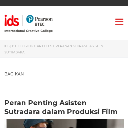
Togg
IDS | BTEC
>
BLOG
>
ARTICLES
>
PERANAN SEORANG ASISTEN
SUTRADARA
BAGIKAN
Peran Penting Asisten
Sutradara dalam Produksi Film