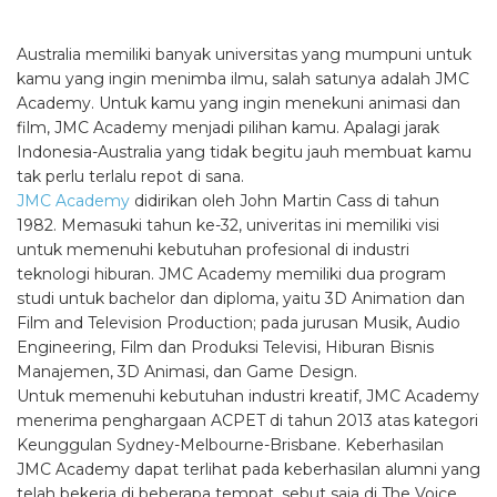
Australia memiliki banyak universitas yang mumpuni untuk
kamu yang ingin menimba ilmu, salah satunya adalah JMC
Academy. Untuk kamu yang ingin menekuni animasi dan
film, JMC Academy menjadi pilihan kamu. Apalagi jarak
Indonesia-Australia yang tidak begitu jauh membuat kamu
tak perlu terlalu repot di sana.
JMC Academy
didirikan oleh John Martin Cass di tahun
1982. Memasuki tahun ke-32, univeritas ini memiliki visi
untuk memenuhi kebutuhan profesional di industri
teknologi hiburan. JMC Academy memiliki dua program
studi untuk bachelor dan diploma, yaitu 3D Animation dan
Film and Television Production; pada jurusan Musik, Audio
Engineering, Film dan Produksi Televisi, Hiburan Bisnis
Manajemen, 3D Animasi, dan Game Design.
Untuk memenuhi kebutuhan industri kreatif, JMC Academy
menerima penghargaan ACPET di tahun 2013 atas kategori
Keunggulan Sydney-Melbourne-Brisbane. Keberhasilan
JMC Academy dapat terlihat pada keberhasilan alumni yang
telah bekerja di beberapa tempat, sebut saja di The Voice,