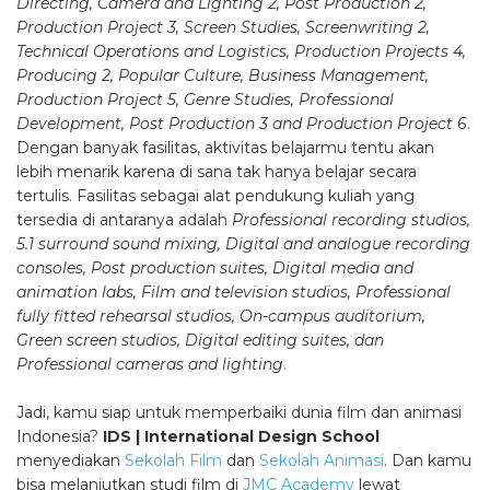
Directing, Camera and Lighting 2, Post Production 2,
Production Project 3, Screen Studies, Screenwriting 2,
Technical Operations and Logistics, Production Projects 4,
Producing 2, Popular Culture, Business Management,
Production Project 5, Genre Studies, Professional
Development, Post Production 3 and Production Project 6
.
Dengan banyak fasilitas, aktivitas belajarmu tentu akan
lebih menarik karena di sana tak hanya belajar secara
tertulis. Fasilitas sebagai alat pendukung kuliah yang
tersedia di antaranya adalah
Professional recording studios,
5.1 surround sound mixing, Digital and analogue recording
consoles, Post production suites, Digital media and
animation labs, Film and television studios, Professional
fully fitted rehearsal studios, On-campus auditorium,
Green screen studios, Digital editing suites, dan
Professional cameras and lighting
.
Jadi, kamu siap untuk memperbaiki dunia film dan animasi
Indonesia?
IDS | International Design School
menyediakan
Sekolah Film
dan
Sekolah Animasi
. Dan kamu
bisa melanjutkan studi film di
JMC Academy
lewat