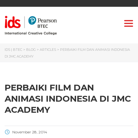
Togg
IDS | BTEC
>
BLOG
>
ARTICLES
>
PERBAIKI FILM DAN ANIMASI INDONESIA
DI JMC ACADEMY
PERBAIKI FILM DAN
ANIMASI INDONESIA DI JMC
ACADEMY
November 28, 2014