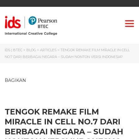
Togg
IDS | BTEC
>
BLOG
>
ARTICLES
>
TENGOK REMAKE FILM MIRACLE IN CELL
NO.7 DARI BERBAGAI NEGARA – SUDAH NONTON VERSI INDONESIA?
BAGIKAN
TENGOK REMAKE FILM
MIRACLE IN CELL NO.7 DARI
BERBAGAI NEGARA – SUDAH