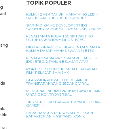
TOPIK POPULER
ng
sil
KULIAH 2 VS 4 TAHUN: MANA YANG LEBIH
SIAP KERJA DI INDUSTRI KREATIF?
SIAP JADI GAME DEVELOPER? IDS
GAMEDEV ACADEMY 2026 SUDAH DIBUKA!
KENALI MATA KULIAH SCRIPTWRITING
UNTUK MAHASISWA DI IDS | BTEC
yang
DIGITAL GRAPHIC FUNDAMENTALS: MATA
KULIAH DASAR MAHASISWA IDS | BTEC
KENALAN SAMA PROGRAM KULIAH FILM
IDS | BTEC, 2 TAHUN BELAJAR APA?
PORTFOLIO CLINIC KEMBALI HADIRKAN
FILM PELAJAR SMA/SMK
i
GLASSMORPHISM: EFEK DESAIN UI
ada
TRANSPARAN YANG SEDANG VIRAL
MENGENAL NEUMORPHISM: GAYA DESAIN
UI YANG KONTROVERSIAL
TIPS MENDESAIN KARAKTER YANG DISUKAI
GAMER
alu
CARA BANGUN PERSONALITY DESAIN
liki
KARAKTER ANIMASI YANG IKONIK
ihat