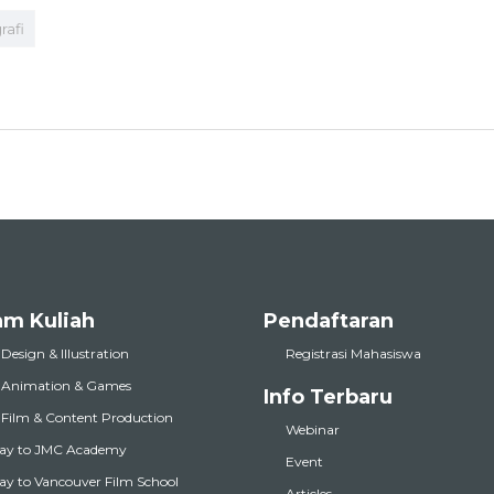
rafi
am Kuliah
Pendaftaran
 Design & Illustration
Registrasi Mahasiswa
l Animation & Games
Info Terbaru
l Film & Content Production
Webinar
ay to JMC Academy
Event
y to Vancouver Film School
Articles