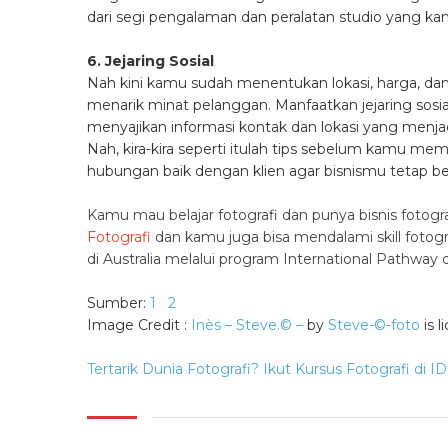
dari segi pengalaman dan peralatan studio yang k
6. Jejaring Sosial
Nah kini kamu sudah menentukan lokasi, harga, dan
menarik minat pelanggan. Manfaatkan jejaring sosi
menyajikan informasi kontak dan lokasi yang menja
Nah, kira-kira seperti itulah tips sebelum kamu me
hubungan baik dengan klien agar bisnismu tetap ber
Kamu mau belajar fotografi dan punya bisnis fotogr
Fotografi
dan kamu juga bisa mendalami skill foto
di Australia melalui program International Pathway d
Sumber:
1
2
Image Credit :
Inès – Steve.© –
by
Steve-©-foto
is 
Tertarik Dunia Fotografi? Ikut Kursus Fotografi di ID