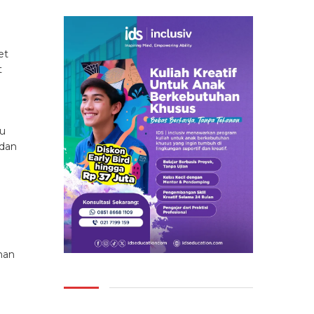
et
t
tu
 dan
aman