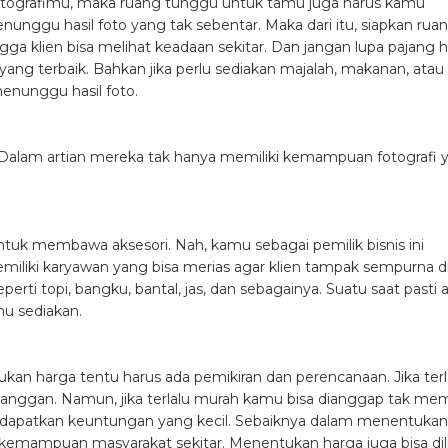
tografimu, maka ruang tunggu untuk tamu juga harus kamu
unggu hasil foto yang tak sebentar. Maka dari itu, siapkan rua
klien bisa melihat keadaan sekitar. Dan jangan lupa pajang ha
ang terbaik. Bahkan jika perlu sediakan majalah, makanan, atau
nunggu hasil foto.
 Dalam artian mereka tak hanya memiliki kemampuan fotografi 
untuk membawa aksesori. Nah, kamu sebagai pemilik bisnis ini
memiliki karyawan yang bisa merias agar klien tampak sempurna d
erti topi, bangku, bantal, jas, dan sebagainya. Suatu saat pasti 
mu sediakan.
an harga tentu harus ada pemikiran dan perencanaan. Jika terl
ggan. Namun, jika terlalu murah kamu bisa dianggap tak memi
ndapatkan keuntungan yang kecil. Sebaiknya dalam menentukan
 kemampuan masyarakat sekitar. Menentukan harga juga bisa dil