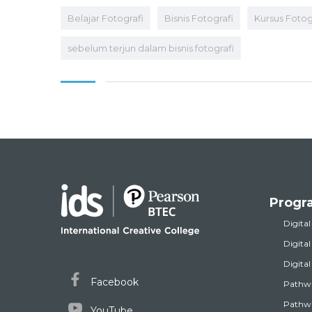
Belajar Fotografi
Bisnis Fotografi
Kursus Fotog
sebelum terjun dalam bisnis fotografi
Progr
Digital
Digita
Digita
Facebook
Pathw
Pathwa
YouTube