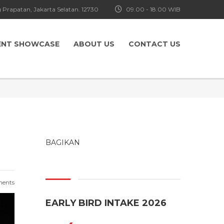
 Prapatan, Jakarta Selatan. 12730
09.00 - 18.00 WIB
ENT SHOWCASE
ABOUT US
CONTACT US
BAGIKAN
ents
EARLY BIRD INTAKE 2026