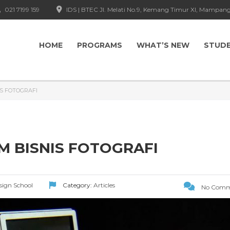
021 7199 159
IDS | BTEC Jl. Melati No.9, Kemang Timur XI, Mampang
HOME
PROGRAMS
WHAT’S NEW
STUD
S FOTOGRAFI
M BISNIS FOTOGRAFI
esign School
Category:
Articles
No Comm