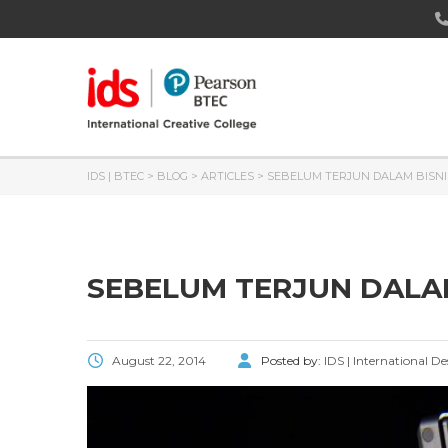
IDS | BTEC
>
BLOG
>
ARTICLES
>
SEBELUM TERJUN DALAM BISNI
SEBELUM TERJUN DALA
August 22, 2014
Posted by:
IDS | International D