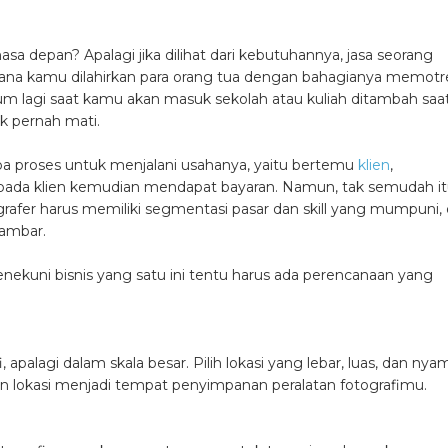
 masa depan? Apalagi jika dilihat dari kebutuhannya, jasa seorang
imana kamu dilahirkan para orang tua dengan bahagianya memotr
 lagi saat kamu akan masuk sekolah atau kuliah ditambah saa
ak pernah mati.
pa proses untuk menjalani usahanya, yaitu bertemu
klien
,
ada klien kemudian mendapat bayaran. Namun, tak semudah i
tografer harus memiliki segmentasi pasar dan skill yang mumpuni,
gambar.
enekuni bisnis yang satu ini tentu harus ada perencanaan yang
, apalagi dalam skala besar. Pilih lokasi yang lebar, luas, dan ny
n lokasi menjadi tempat penyimpanan peralatan fotografimu.