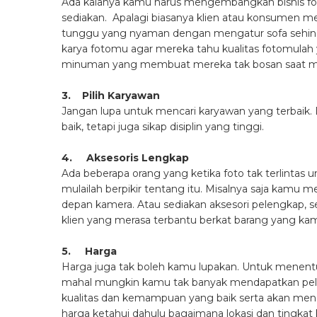
Ada kalanya kamu harus mengembangkan bisnis fo
sediakan. Apalagi biasanya klien atau konsumen men
tunggu yang nyaman dengan mengatur sofa sehingga 
karya fotomu agar mereka tahu kualitas fotomulah y
minuman yang membuat mereka tak bosan saat me
3. Pilih Karyawan
Jangan lupa untuk mencari karyawan yang terbaik.
baik, tetapi juga sikap disiplin yang tinggi.
4. Aksesoris Lengkap
Ada beberapa orang yang ketika foto tak terlintas 
mulailah berpikir tentang itu. Misalnya saja kamu 
depan kamera. Atau sediakan aksesori pelengkap, sep
klien yang merasa terbantu berkat barang yang ka
5. Harga
Harga juga tak boleh kamu lupakan. Untuk menentuk
mahal mungkin kamu tak banyak mendapatkan pelan
kualitas dan kemampuan yang baik serta akan me
harga ketahui dahulu bagaimana lokasi dan tingkat