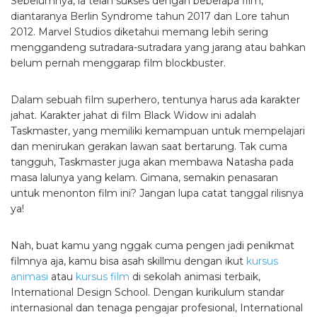
Sebelumnya, ia telah sukses dengan beberapa film,
diantaranya Berlin Syndrome tahun 2017 dan Lore tahun
2012. Marvel Studios diketahui memang lebih sering
menggandeng sutradara-sutradara yang jarang atau bahkan
belum pernah menggarap film blockbuster.
Dalam sebuah film superhero, tentunya harus ada karakter
jahat. Karakter jahat di film Black Widow ini adalah
Taskmaster, yang memiliki kemampuan untuk mempelajari
dan menirukan gerakan lawan saat bertarung. Tak cuma
tangguh, Taskmaster juga akan membawa Natasha pada
masa lalunya yang kelam. Gimana, semakin penasaran
untuk menonton film ini? Jangan lupa catat tanggal rilisnya
ya!
Nah, buat kamu yang nggak cuma pengen jadi penikmat
filmnya aja, kamu bisa asah skillmu dengan ikut
kursus
animasi
atau
kursus film
di
sekolah animasi
terbaik,
International Design School. Dengan kurikulum standar
internasional dan tenaga pengajar profesional, International