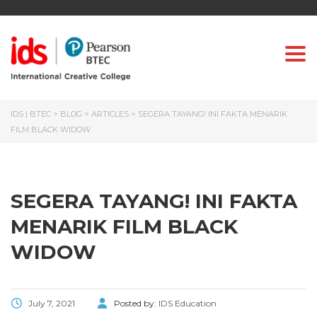
Togg
IDS | BTEC
>
BLOG
>
ARTICLES
>
SEGERA TAYANG! INI FAKTA MENARIK
FILM BLACK WIDOW
SEGERA TAYANG! INI FAKTA
MENARIK FILM BLACK
WIDOW
July 7, 2021
Posted by:
IDS Education