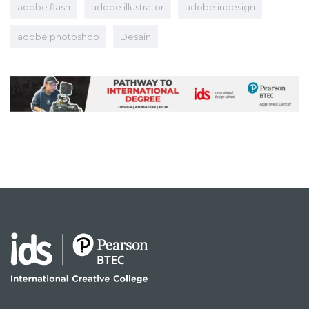
adobe flash
adobe illustrator
adobe indesign
adobe photoshop
Desain