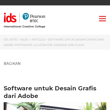
Togg
IDS | BTEC
>
BLOG
>
ARTICLES
>
SOFTWARE UNTUK DESAIN GRAFIS DARI
ADOBE: PHOTOSHOP, ILLUSTRATOR, INDESIGN, DAN FLASH
BAGIKAN
Software untuk Desain Grafis
dari Adobe