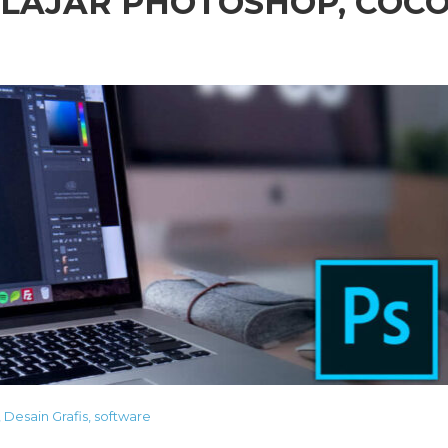
LAJAR PHOTOSHOP, COC
,
Desain Grafis
,
software