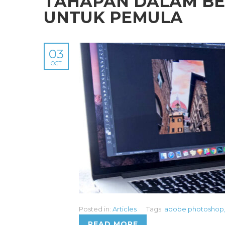
TAHAPAN DALAM BE
UNTUK PEMULA
03
OCT
Posted in:
Articles
Tags:
adobe photoshop
READ MORE