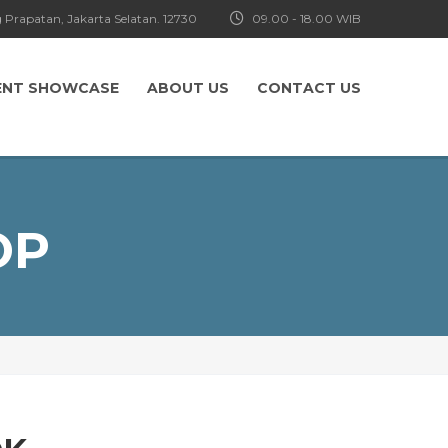
 Prapatan, Jakarta Selatan. 12730
09.00 - 18.00 WIB
ENT SHOWCASE
ABOUT US
CONTACT US
OP