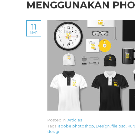
MENGGUNAKAN PHO
11
MAR
Posted in:
Articles
Tags:
adobe photoshop
,
Design
,
file psd
,
Kur
design