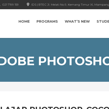
021 7199 159
IDS | BTEC Jl. Melati No.9, Kemang Timur XI, Mampang
HOME
PROGRAMS
WHAT’S NEW
STUD
DOBE PHOTOSH