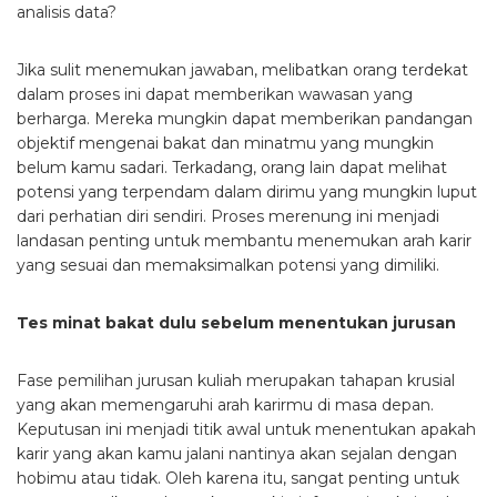
analisis data?
Jika sulit menemukan jawaban, melibatkan orang terdekat
dalam proses ini dapat memberikan wawasan yang
berharga. Mereka mungkin dapat memberikan pandangan
objektif mengenai bakat dan minatmu yang mungkin
belum kamu sadari. Terkadang, orang lain dapat melihat
potensi yang terpendam dalam dirimu yang mungkin luput
dari perhatian diri sendiri. Proses merenung ini menjadi
landasan penting untuk membantu menemukan arah karir
yang sesuai dan memaksimalkan potensi yang dimiliki.
Tes minat bakat dulu sebelum menentukan jurusan
Fase pemilihan jurusan kuliah merupakan tahapan krusial
yang akan memengaruhi arah karirmu di masa depan.
Keputusan ini menjadi titik awal untuk menentukan apakah
karir yang akan kamu jalani nantinya akan sejalan dengan
hobimu atau tidak. Oleh karena itu, sangat penting untuk