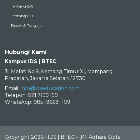
Tentang IDS
Tentang BTEC
Dosen & Pengajar
Hubungi Kami
Kampus IDS | BTEC
Jl. Melati No.9, Kemang Timur XI, Mampang
Prapatan, Jakarta Selatan, 12730
Email:
info@idseducation.com
Telepon: 021 7199 159
WhatsApp: 0851 8668 1109
Copyright 2026 - IDS | BTEC - (PT Adhara Cipta