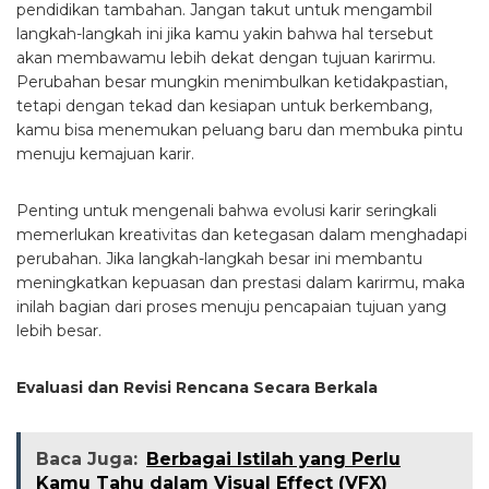
pendidikan tambahan. Jangan takut untuk mengambil
langkah-langkah ini jika kamu yakin bahwa hal tersebut
akan membawamu lebih dekat dengan tujuan karirmu.
Perubahan besar mungkin menimbulkan ketidakpastian,
tetapi dengan tekad dan kesiapan untuk berkembang,
kamu bisa menemukan peluang baru dan membuka pintu
menuju kemajuan karir.
Penting untuk mengenali bahwa evolusi karir seringkali
memerlukan kreativitas dan ketegasan dalam menghadapi
perubahan. Jika langkah-langkah besar ini membantu
meningkatkan kepuasan dan prestasi dalam karirmu, maka
inilah bagian dari proses menuju pencapaian tujuan yang
lebih besar.
Evaluasi dan Revisi Rencana Secara Berkala
Baca Juga:
Berbagai Istilah yang Perlu
Kamu Tahu dalam Visual Effect (VFX)