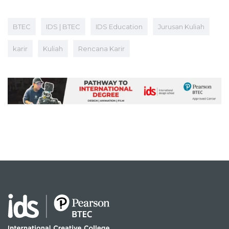
BTEC
IDS | BTEC
IDS Education
Jurusan Kuliah
karir
Kuliah
Rencana Karir