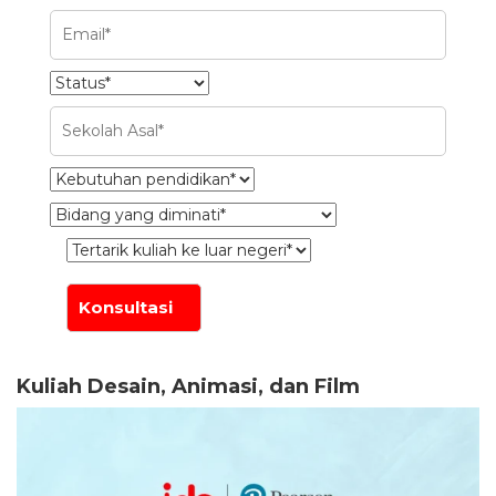
Kuliah Desain, Animasi, dan Film