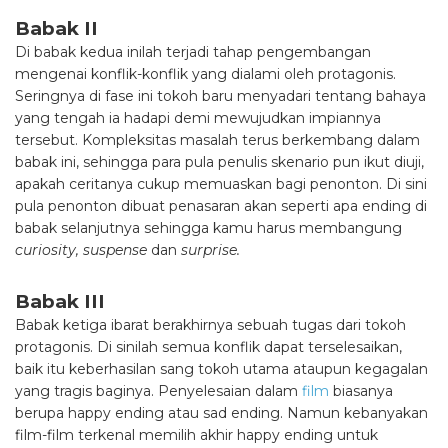
Babak II
Di babak kedua inilah terjadi tahap pengembangan
mengenai konflik-konflik yang dialami oleh protagonis.
Seringnya di fase ini tokoh baru menyadari tentang bahaya
yang tengah ia hadapi demi mewujudkan impiannya
tersebut. Kompleksitas masalah terus berkembang dalam
babak ini, sehingga para pula penulis skenario pun ikut diuji,
apakah ceritanya cukup memuaskan bagi penonton. Di sini
pula penonton dibuat penasaran akan seperti apa ending di
babak selanjutnya sehingga kamu harus membangung
curiosity, suspense
dan
surprise.
Babak III
Babak ketiga ibarat berakhirnya sebuah tugas dari tokoh
protagonis. Di sinilah semua konflik dapat terselesaikan,
baik itu keberhasilan sang tokoh utama ataupun kegagalan
yang tragis baginya. Penyelesaian dalam
film
biasanya
berupa happy ending atau sad ending. Namun kebanyakan
film-film terkenal memilih akhir happy ending untuk