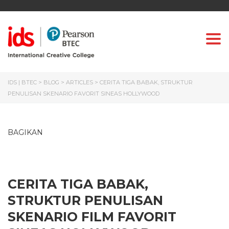
Togg
IDS | BTEC
>
BLOG
>
ARTICLES
>
CERITA TIGA BABAK, STRUKTUR
PENULISAN SKENARIO FAVORIT SINEAS HOLLYWOOD
BAGIKAN
CERITA TIGA BABAK,
STRUKTUR PENULISAN
SKENARIO FILM FAVORIT