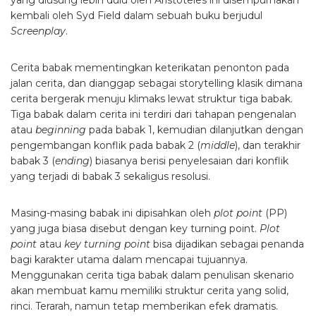
yang diusung lebih dulu oleh Aristoteles ini disempurnakan
kembali oleh Syd Field dalam sebuah buku berjudul
Screenplay
.
Cerita babak mementingkan keterikatan penonton pada
jalan cerita, dan dianggap sebagai storytelling klasik dimana
cerita bergerak menuju klimaks lewat struktur tiga babak.
Tiga babak dalam cerita ini terdiri dari tahapan pengenalan
atau
beginning
pada babak 1, kemudian dilanjutkan dengan
pengembangan konflik pada babak 2 (
middle
), dan terakhir
babak 3 (
ending
) biasanya berisi penyelesaian dari konflik
yang terjadi di babak 3 sekaligus resolusi.
Masing-masing babak ini dipisahkan oleh
plot point
(PP)
yang juga biasa disebut dengan key turning point.
Plot
point
atau
key turning point
bisa dijadikan sebagai penanda
bagi karakter utama dalam mencapai tujuannya.
Menggunakan cerita tiga babak dalam penulisan skenario
akan membuat kamu memiliki struktur cerita yang solid,
rinci. Terarah, namun tetap memberikan efek dramatis.