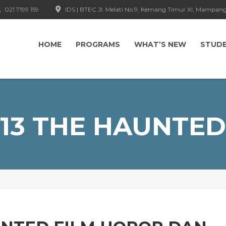
021 7199 159
IDS | BTEC Jl. Melati No.9, Kemang Timur XI, Mampang
HOME
PROGRAMS
WHAT’S NEW
STUD
13 THE HAUNTED