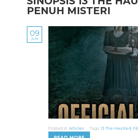
SINOPSIS 13 THE H
PENUH MISTERI
09
JUN
Posted in:
Articles
Tags:
13 The Haunted
,
Fi
READ MORE