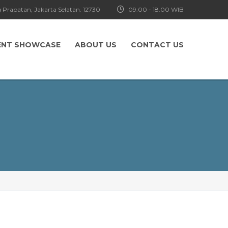
 Prapatan, Jakarta Selatan. 12730
09.00 - 18.00 WIB
ENT SHOWCASE
ABOUT US
CONTACT US