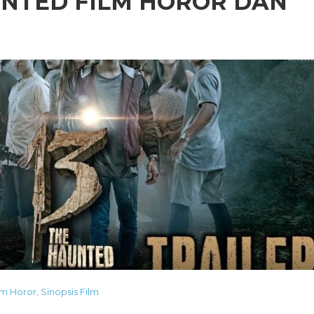
AUNTED FILM HOROR DAN
lm Horor
,
Sinopsis Film