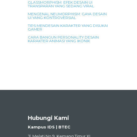
GLASSMORPHISM: EFEK DESAIN UI
TRANSPARAN YANG SEDANG VIRAL
MENGENAL NEUMORPHISM: GAYA DESAIN
UI YANG KONTROVERSIAL
TIPS MENDESAIN KARAKTER YANG DISUKAI
GAMER
CARA BANGUN PERSONALITY DESAIN
KARAKTER ANIMASI YANG IKONIK
Hubungi Kami
Kampus IDS | BTEC
Jl. Melati No.9, Kemang Timur XI,