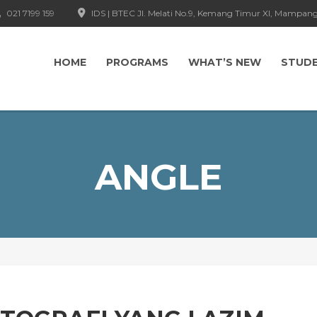
021 7199 159
IDS | BTEC Jl. Melati No.9, Kemang Timur XI, Mampang
HOME
PROGRAMS
WHAT’S NEW
STUD
ANGLE