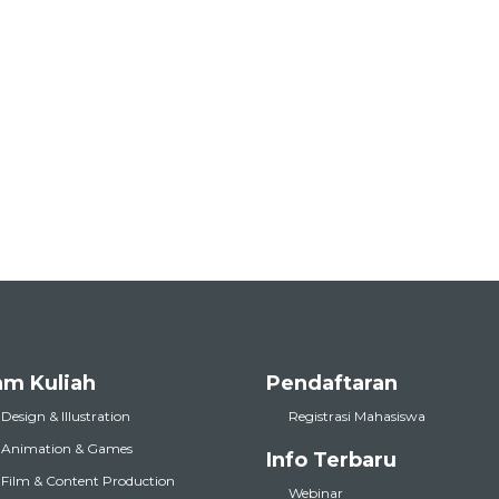
am Kuliah
Pendaftaran
 Design & Illustration
Registrasi Mahasiswa
l Animation & Games
Info Terbaru
l Film & Content Production
Webinar