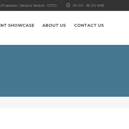
 Prapatan, Jakarta Selatan. 12730
09.00 - 18.00 WIB
ENT SHOWCASE
ABOUT US
CONTACT US