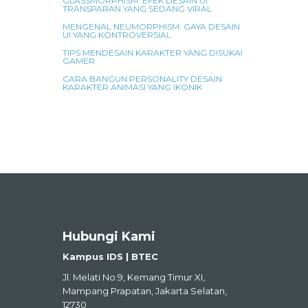
GLASSMORPHISM: EFEK DESAIN UI
TRANSPARAN YANG SEDANG VIRAL
MENGENAL NEUMORPHISM: GAYA DESAIN
UI YANG KONTROVERSIAL
TIPS MENDESAIN KARAKTER YANG DISUKAI
GAMER
CARA BANGUN PERSONALITY DESAIN
KARAKTER ANIMASI YANG IKONIK
Hubungi Kami
Kampus IDS | BTEC
Jl. Melati No.9, Kemang Timur XI,
Mampang Prapatan, Jakarta Selatan,
12730