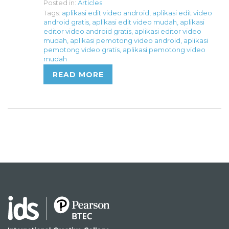
Posted in:
Articles
Tags:
aplikasi edit video android
,
aplikasi edit video
android gratis
,
aplikasi edit video mudah
,
aplikasi
editor video android gratis
,
aplikasi editor video
mudah
,
aplikasi pemotong video android
,
aplikasi
pemotong video gratis
,
aplikasi pemotong video
mudah
READ MORE