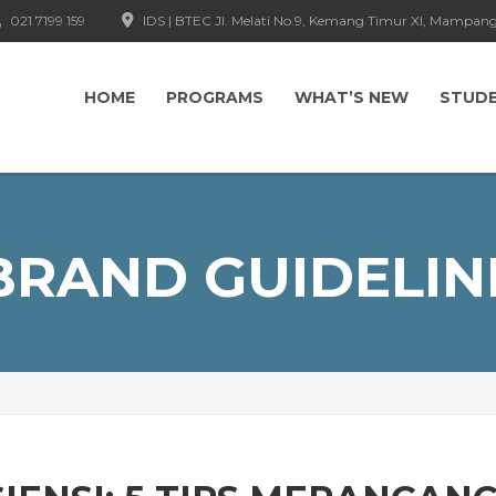
021 7199 159
IDS | BTEC Jl. Melati No.9, Kemang Timur XI, Mampang
HOME
PROGRAMS
WHAT’S NEW
STUD
BRAND GUIDELIN