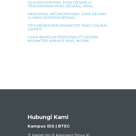
GLASSMORPHISM: EFEK DESAIN UI
TRANSPARAN YANG SEDANG VIRAL
MENGENAL NEUMORPHISM: GAYA DESAIN
UI YANG KONTROVERSIAL
TIPS MENDESAIN KARAKTER YANG DISUKAI
GAMER
CARA BANGUN PERSONALITY DESAIN
KARAKTER ANIMASI YANG IKONIK
Hubungi Kami
Kampus IDS | BTEC
Jl. Melati No.9, Kemang Timur XI,