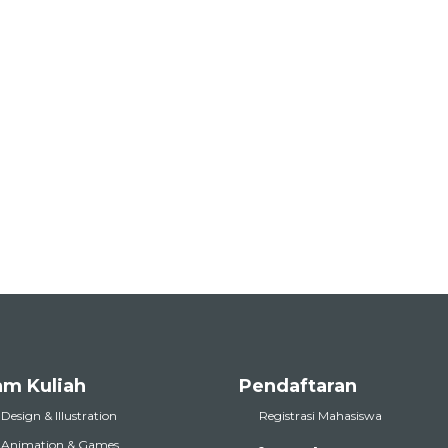
am Kuliah
Pendaftaran
 Design & Illustration
Registrasi Mahasiswa
l Animation & Games