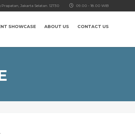
 Prapatan, Jakarta Selatan. 12730
09.00 - 18.00 WIB
ENT SHOWCASE
ABOUT US
CONTACT US
E