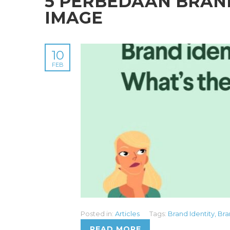
5 PERBEDAAN BRAND
IMAGE
10
FEB
Posted in:
Articles
Tags:
Brand Identity
,
Bra
READ MORE