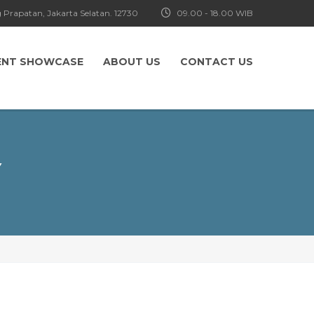
 Prapatan, Jakarta Selatan. 12730
09.00 - 18.00 WIB
ENT SHOWCASE
ABOUT US
CONTACT US
Y