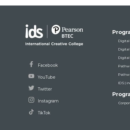
Progr
Digital
Digita
Digita
Facebook
Pathw
Pathwa
YouTube
IDS | i
Twitter
Progr
Instagram
Corpora
TikTok