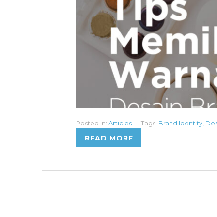
Posted in:
Articles
Tags:
Brand Identity
,
Des
READ MORE