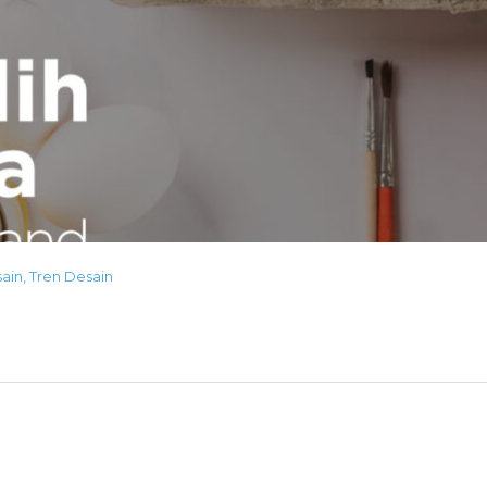
ain
,
Tren Desain