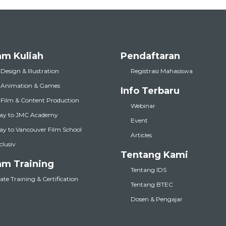
am Kuliah
Pendaftaran
 Design & Illustration
Registrasi Mahasiswa
l Animation & Games
Info Terbaru
l Film & Content Production
Webinar
ay to JMC Academy
Event
y to Vancouver Film School
Articles
nclusiv
Tentang Kami
am Training
Tentang IDS
te Training & Certification
Tentang BTEC
Dosen & Pengajar