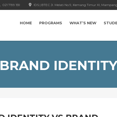
021 7199 159
IDS | BTEC Jl. Melati No.9, Kemang Timur XI, Mampang
HOME
PROGRAMS
WHAT’S NEW
STUD
BRAND IDENTIT