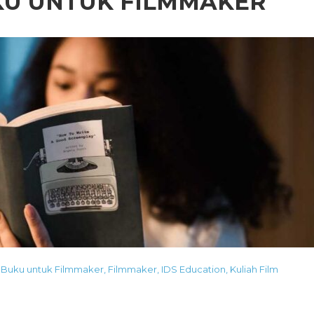
KU UNTUK FILMMAKER
Buku untuk Filmmaker
,
Filmmaker
,
IDS Education
,
Kuliah Film