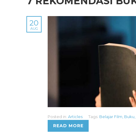
7 REKOMENDASI BU
20
AUG
Posted in:
Articles
Tags:
Belajar Film
,
Buku
,
READ MORE