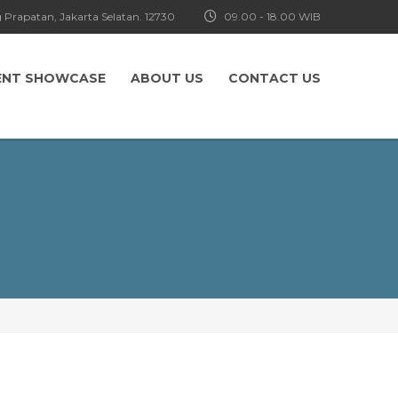
 Prapatan, Jakarta Selatan. 12730
09.00 - 18.00 WIB
ENT SHOWCASE
ABOUT US
CONTACT US