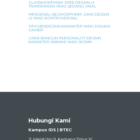
GLASSMORPHISM: EFEK DESAIN UI
TRANSPARAN YANG SEDANG VIRAL
MENGENAL NEUMORPHISM: GAYA DESAIN
UI YANG KONTROVERSIAL
TIPS MENDESAIN KARAKTER YANG DISUKAI
GAMER
CARA BANGUN PERSONALITY DESAIN
KARAKTER ANIMASI YANG IKONIK
Hubungi Kami
Kampus IDS | BTEC
Jl. Melati No.9, Kemang Timur XI,