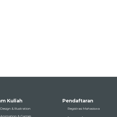
am Kuliah
Pendaftaran
 Design & Illustration
Registrasi Mahasiswa
l Animation & Games