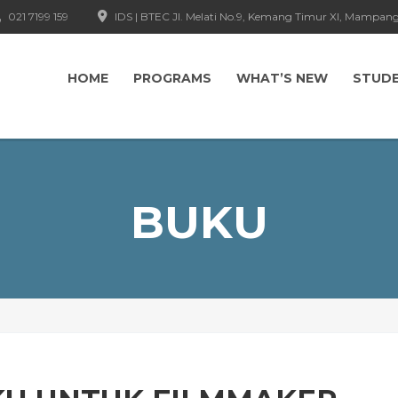
021 7199 159
IDS | BTEC Jl. Melati No.9, Kemang Timur XI, Mampang
HOME
PROGRAMS
WHAT’S NEW
STUD
BUKU